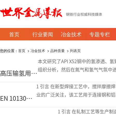
首页
行业要闻
冶金技术
专题专栏
您的位置：
首页
>
冶金技术
>
品种质量
>
列表页
本文研究了API X52钢中的氢渗透、氢
组织分析，然后在氮气和氢气气氛中进
高压输氢用
（SPT），以评估钢材对氢脆的敏
API X52钢的
1 引言 在新型焊接工艺中，搅拌摩擦焊（FSW）受到了包括汽车行业在内的众多行
氢脆行为
业的广泛关注，该工艺用于连接钢和铝
EN 10130低
母材相比，焊接接头机械性能有所下降
碳钢的搅拌
1 引言 在轧制工艺等生产制造过程中，碳素钢线材上频繁出现的微小表面