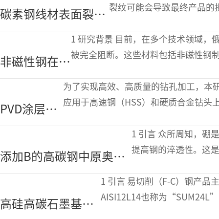
摩擦焊接
裂纹可能会导致最终产品的损
碳素钢线材表面裂纹
现的表面裂纹和组织照片。
检测用主动式电磁感
1 研究背景 目前，在多个技术领域，俄罗斯企业从欧盟和美国直接进口材料的渠道
应红外热成像技术
被完全阻断。这些材料包括非磁性钢
非磁性钢在俄
表，以制造井底钻具组合（BHA）的
罗斯油气行业
为了实现高效、高质量的钻孔加工，本研
的应用
应用于高速钢（HSS）和硬质合金钻头上
PVD涂层钻
SCM4材料，基于PVD涂层类型和切
头切削性能
1 引言 众所周知，硼是一种在晶界上高度偏析的元素，少量添加可
的研究
提高钢的淬透性。这是
添加B的高碳钢中原奥氏
晶界的能量，抑制了铁
体晶界的偏析行为和基于
还能提
1 引言 易切削（F-C）钢产品主要以钢条或钢棒的形式制造。F-C钢中，
CALPHAD方法的热力学
AISI12L14也称为“SUM
高硅高碳石墨基易
分析
度要求高但力学性能要求低的