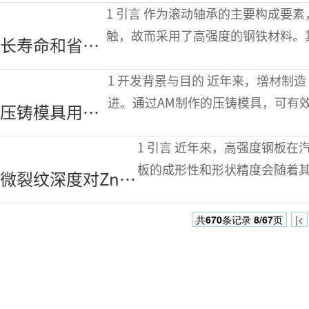
切削钢轮廓车削的
1 引言 作为滚动轴承的主要构成要素，滚道和滚动体在数GPa的高面压下会反复接
切削性研究
触，故而采用了高强度的钢铁材料。
长寿命和省资
使整个零件硬化后使用。另一方面，
源轴承用中碳
1 开发背景与目的 近年来，增材制造（AM）在复杂形状压铸模具中的应用不断推
钢的开发
进。通过AM制作的压铸模具，可有
压铸模具用金
展，省略切削加工工序，不仅能缩短
属增材制造粉
1 引言 近年来，高强度钢板在汽车车身中的应用也越来越多。一般来说，钢
®
末S-MEC
板的成形性和形状精度会随着
微裂纹深度对Zn-
分析技术和冷冲压成形技术得
Ni镀层冲压硬化钢
共
670
条记录
8/67
页
|<
疲劳性能的影响