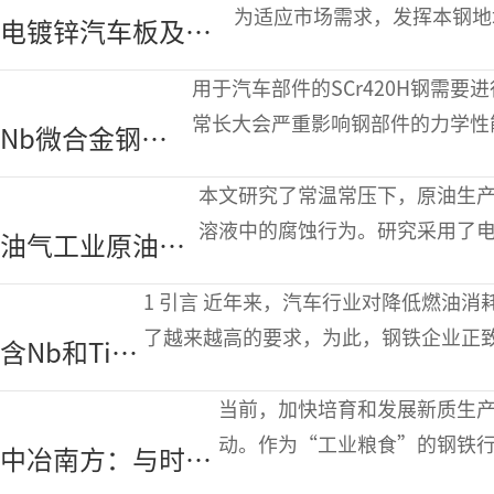
道焊缝剩余寿命的方法
为适应市场需求，发挥本钢地
电镀锌汽车板及高
项从提升锌层致密性、均匀性
端家电板关键工艺
用于汽车部件的SCr420H钢需
技术与质量稳定的
常长大会严重影响钢部件的力学性
Nb微合金钢的
研究
晶粒异常长大的工艺至关重要。为
微观组织和异常
本文研究了常温常压下，原油生产和
晶粒粗化行为
溶液中的腐蚀行为。研究采用了
油气工业原油生
阻抗谱（EIS）。两种碳钢在3.5wt
产和运输用钢管
1 引言 近年来，汽车行业对降低燃油消耗，减少有害废气排放、提高乘客安全性提出
的腐蚀问题
了越来越高的要求，为此，钢铁企业正
含Nb和Ti高
新钢种。奥氏体高锰钢的成分通常由0
锰钢的热延
当前，加快培育和发展新质生
性研究
动。作为“工业粮食”的钢铁
中冶南方：与时代
潮头，既契合了行业本身的内