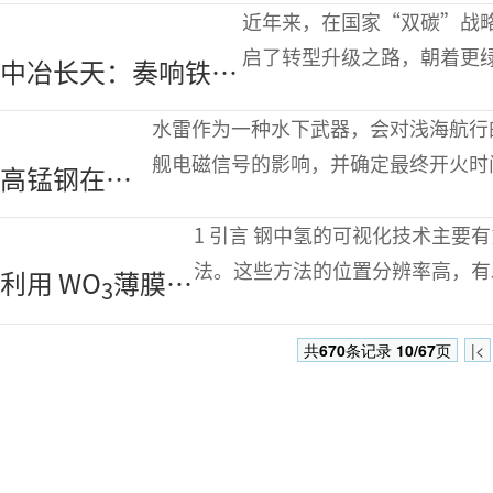
同行 全力以赴钢铁
近年来，在国家“双碳”战
新质生产力发展
启了转型升级之路，朝着更
中冶长天：奏响铁前
炼仍然以高炉+转炉的长流
低碳“三部曲” 助
水雷作为一种水下武器，会对浅海航行
推行业新质生产力发
舰电磁信号的影响，并确定最终开火时
高锰钢在军
展
军舰在布设水雷的战时情况下存亡的关
舰船体上的
1 引言 钢中氢的可视化技术主要有氢微印法、银装饰法、二次离子质谱分析
适用性研究
法。这些方法的位置分辨率高，有
利用 WO
薄膜检
3
氢分布的经时变化。为了能够实时
测钢中氢的新型
共
670
条记录
10/67
页
|<
可视化技术