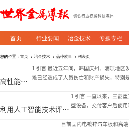
首页
行业要闻
冶金技术
专题专栏
您的位置：
首页
>
冶金技术
>
品种质量
>
列表页
1 引言 最近五年间，韩国庆州、浦项地区发生地震，堤川、密阳地区发生火灾，这些灾
难已经造成了人员伤亡和财产损失，特别
高性能耐
化，地震及火灾的发生，使建筑物
火抗震钢
1 引言 一直以来，三菱重工（MHI）为发电厂和化工厂提供了各种大
的开发
型设备，交付客户后使用
利用人工智能技术评估
用和操作这些产品，必须
高强度铁素体耐热钢管
目前国内电镀锌汽车板和高端