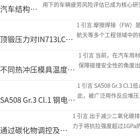
冶金质量及过程控制
用下的车辆疲劳风险评估已成为核心研
汽车结构用
通过应变硬化提高钢材强度，且已知材
钢板的疲劳
1 引言 摩擦焊接（FW）是一种固态焊接工艺，广泛应用于汽车和航空
性能研究
航天等多个工程领域中的
顶锻压力对IN713LC高
头界面处的摩擦热和剧烈
温合金与AISI 4140钢摩
1 引言 当前，在汽车用材料领域，从通过车身轻量化提升燃油效率、
擦焊接接头质量的影响
保障碰撞安全性的角度
不同热冲压模具温度下
的高强度钢。模具淬硬（
汽车用模具淬硬钢的硬
1 引言 SA508 Gr.3 Cl.1低合金钢具有高强度和优异的焊接性能，因
度与电磁性能相关性研
此，被广泛用作反应堆压
SA508 Gr.3 Cl.1 钢电子
究
（EBW）可通过单道次
束焊接后质量热处理对
1 引言 出于减少二氧化碳排放和提高燃油经济性的需求，汽车行业正致
力学性能的影响
力于将抗拉强度超过1GPa
通过碳化物调控及微
部件。为此，一系列兼具