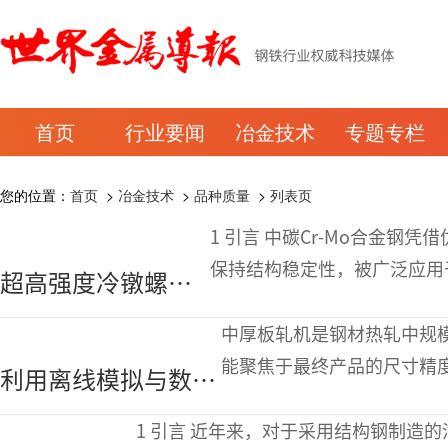
首页
行业要闻
冶金技术
专题专栏
您的位置：
首页
>
冶金技术
>
品种质量
>
列表页
1 引言 中碳Cr-Mo合金钢凭借优异的强度和耐热性，在冷成型条件下仍能
保持结构稳定性，被广泛应用
超高强度冷镦螺栓
固部件和精密成型部件。在汽
用中碳Cr-Mo钢球化
中厚板轧机是钢材热轧中规
退火行为的研究
能聚焦于最终产品的尺寸精
利用离线模拟与数字
复、稳定的生产，以获得目标
化技术改进板材轧机
1 引言 近年来，对于采用结构钢制造的汽车底盘和车架部件而言，长期循环载荷作