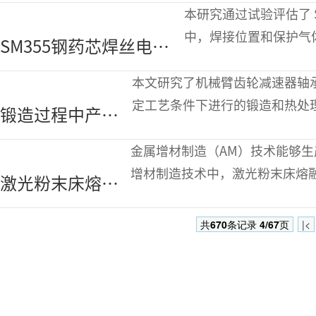
观结构改性缓解先进
本研究通过试验评估了 S
高强度钢的氢脆现象
中，焊接位置和保护气
SM355钢药芯焊丝电弧
接位置为 1G、2G、3
焊中保护气体及焊接位
本文研究了机械臂齿轮减速器轴
置对力学性能影响的研
定工艺条件下进行的锻造和热处
锻造过程中产生
究
高温退火裂纹的产生。同时，对
的微裂纹对钢锻
金属增材制造（AM）技术能够
件裂纹扩展的影
增材制造技术中，激光粉末床熔融
激光粉末床熔融
响
兼具高精度与卓越力学性能的优
制备316L不锈钢
共
670
条记录
4/67
页
|<
的拉伸性能研究