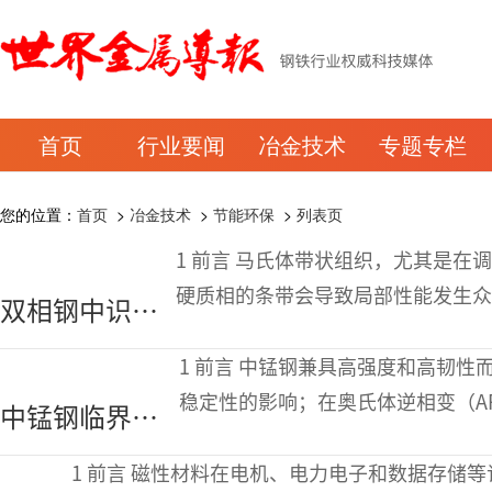
首页
行业要闻
冶金技术
专题专栏
您的位置：
首页
>
冶金技术
>
节能环保
>
列表页
1 前言 马氏体带状组织，尤其是在调质钢中，是一个活跃的研究课题，因为次生
硬质相的条带会导致局部性能发生众
双相钢中识别
面影响。然而，目前尚无一种方法能
马氏体带的机
1 前言 中锰钢兼具高强度和高韧性而备受关注。其性能受二次奥氏体相的含量和
器学习方法
稳定性的影响；在奥氏体逆相变（A
中锰钢临界区
次奥氏体形成。现有ART工艺路线
退火后微观组
1 前言 磁性材料在电机、电力电子和数据存储等许多领域起着重要作用。本文对磁性材料