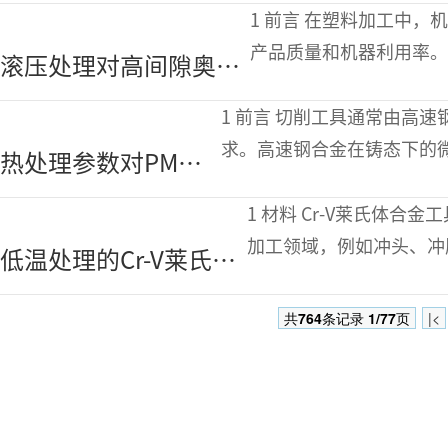
低锰淬火配分钢
1 前言 在塑料加工中，机器部件如挤出机螺杆的磨损和腐蚀，会影响
的塑性特性
产品质量和机器利用率。
滚压处理对高间隙奥氏
的制造工艺。然而，采用
体不锈钢在玻璃增强塑
理，
1 前言 切削工具通常由高速钢制成，以同时满足硬度、强度和韧性的要
料熔体中的磨损影响研
求。高速钢合金在铸态下的
热处理参数对PM粉
究
的后续制造流程包括热成型
末高速钢HS 6-5-3-8
1 材料 Cr-V莱氏体合金工具钢因其出色的耐磨性能而被广泛应用于冷
中碳化物形态的影响
加工领域，例如冲头、冲
低温处理的Cr-V莱氏体
性能是影响工具性能和使
工具钢与CuSn
材料之
6
共
764
条记录
1/77
页
|<
间的干滑动摩擦学行为