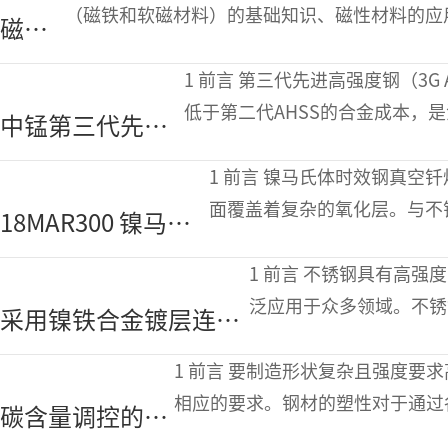
织变化分析
（磁铁和软磁材料）的基础知识、磁性材料的应
磁性
面对各磁性材料的特性差异
材料
1 前言 第三代先进高强度钢（3G AHSS）兼具优于第一代AHSS的力学性能和
概论
低于第二代AHSS的合金成本，
中锰第三代先进
性、减轻车重并改善燃油经济性
高强度钢连续热
1 前言 镍马氏体时效钢真空钎焊是一项极具挑战性的任务，因为其材料表
浸镀锌工艺
面覆盖着复杂的氧化层。与不
18MAR300 镍马氏
适的钎焊工艺温度下，这些氧
体时效钢异种母材
1 前言 不锈钢具有高强度、耐热性和耐腐蚀性等出色特性，因此被广
真空钎焊工艺研究
泛应用于众多领域。不锈
采用镍铁合金镀层连接
接等。 虽然这些技
SUS304不锈钢的新方
1 前言 要制造形状复杂且强度要求高的汽车零部件，材料的可成型性必须满足
法及接头力学性能评价
相应的要求。钢材的塑性对于通过
碳含量调控的中
定性作用。一般来说，塑性由所使