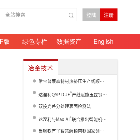
DF版
绿色专栏
数据资产
English
冶金技术
常宝普莱森特材热挤压生产线顺利竣工
®
达涅利QSP-DUE
产线赋能玉昆钢铁共筑西南绿色智造新标杆
双投光差分处理表面检测法
®
达涅利与Max-AI
联合推出智能机器人废钢分拣系统
当钢铁有了智慧解锁南钢国家领航级智能工厂的进化密码