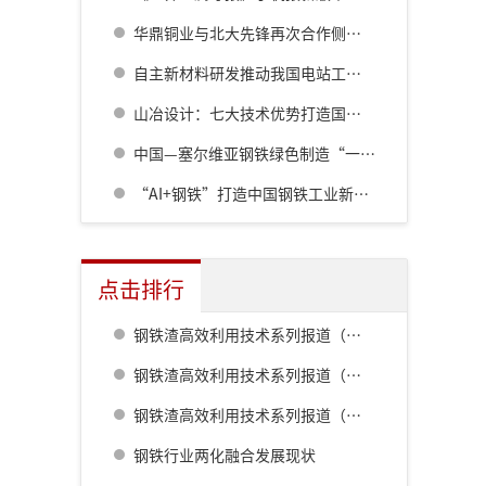
华鼎铜业与北大先锋再次合作侧吹炉配套6000立方制氧项目
自主新材料研发推动我国电站工程引领发展
山冶设计：七大技术优势打造国际先进焦炉
中国—塞尔维亚钢铁绿色制造“一带一路”联合实验室揭牌仪式举行
“AI+钢铁”打造中国钢铁工业新质生产力
点击排行
钢铁渣高效利用技术系列报道（一） 室兰钢铁厂用钢渣骨料配制重混凝土的研究
钢铁渣高效利用技术系列报道（二） 鹿岛钢铁厂钢铁渣利用技术的开发
钢铁渣高效利用技术系列报道（五） 八幡厂钢铁渣的利用
钢铁行业两化融合发展现状