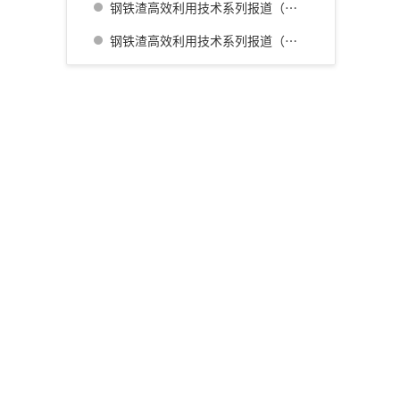
钢铁渣高效利用技术系列报道（三） 名古屋厂铁水预处理炉渣肥料化的开发
钢铁渣高效利用技术系列报道（四） 广畑厂灰石材生产利用技术的开发