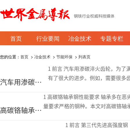
首页
行业要闻
冶金技术
专题专栏
您的位置：
首页
>
冶金技术
>
节能环保
>
列表页
1 前言 汽车用渗碳淬火齿轮，为了满足高功能、高品质、量产和低成本的要求而
有了很大的进步。例如，需要很多齿
汽车用渗碳淬
世纪前是2速AT，但现在向10速AT
火齿轮热处理
1 高碳铬轴承钢性能要求 轴承多在恶劣的环境下工作，高碳铬轴承钢是特殊钢中质
现状及展望
量要求严格的钢种。本文对高碳铬轴承钢物
高碳铬轴承钢
碳铬轴承钢的物理性能
性能及热处理
1 前言 第三代先进高强度钢（3G-AHSS）使车辆轻量化，平衡了燃油效