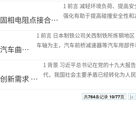
模铸回顾与
1 前言 减轻环境负荷、提高安全性是汽车制造业的重要课题。车体材料高
展望
强化有助于提高碰撞安全性和
固相电阻点接合法
素，仅通过增加碳含量提高强
接合界面的形成机
1 前言 日本制铁公司关西制铁所炼钢地区（大阪市此花区），热锻造以铁路用车轮、
制和接头特性研究
车轴为主，汽车前桥减速器等汽车用部件
汽车曲轴
主力产品曲轴，主要面向私家车、商用
热处理概
1 背景 习近平总书记在党的十九大报告中指出，“中国特色社会主义进入了新时
述及展望
代，我国社会主要矛盾已经转化为人
创新需求 更
发展之间的矛盾”。2020年5月以来，
新管道 建设
共
764
条记录
10/77
页
|<
美丽中国