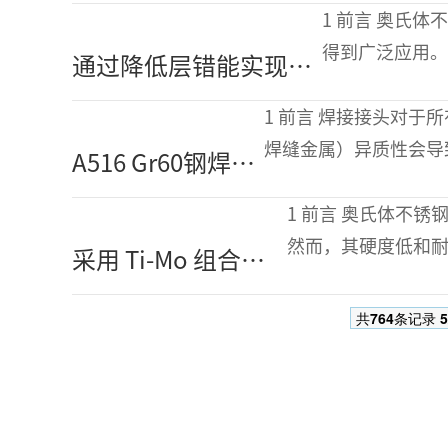
焊接接头处电偶腐蚀
1 前言 奥氏体不锈钢因其优异的强度、延展性、耐腐蚀性和耐热性而
行为的数值研究
得到广泛应用。
通过降低层错能实现奥
性能，例如，添
氏体不锈钢高频率重合
数
1 前言 焊接接头对于所有焊接结构至关重要，因为材料（母材、热影响区、
位置点阵晶界的快速形
焊缝金属）异质性会导
A516 Gr60钢焊接
成
应力集中。研究发现，
接头的断裂与疲劳
1 前言 奥氏体不锈钢被广泛应用于各种领域，包括机械零件和家用产品。
裂纹扩展行为
然而，其硬度低和
采用 Ti-Mo 组合筛
性能，可以采用诸
对奥氏体不锈钢进
共
764
条记录
5
行等离子渗氮的研
究