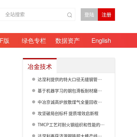
DF版
绿色专栏
数据资产
English
冶金技术
达涅利提供的特大口径无缝钢管热连轧线在衡钢热试成功
基于机器学习的钢包滑板耐材磨损预测模型研究
中冶京诚高炉放散煤气全量回收成套技术方案
攻坚破局创标杆 提质增效启新程
TMCP工艺对耐火钢组织和性能的影响
达涅利再获济源钢铁超大棒产线核心设备订单