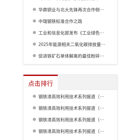
华鼎铜业与北大先锋再次合作侧吹炉配套6000立方制氧项目
中瑞钢铁标准合作之路
工业和信息化部发布《工业绿色低碳发展“十五五”规划》
2025年能源相关二氧化碳排放量同比增长0.4%至381亿吨
促进铁矿石单体解离的最佳粉碎方法研究
点击排行
钢铁渣高效利用技术系列报道（一） 室兰钢铁厂用钢渣骨料配制重混凝土的研究
钢铁渣高效利用技术系列报道（二） 鹿岛钢铁厂钢铁渣利用技术的开发
钢铁渣高效利用技术系列报道（五） 八幡厂钢铁渣的利用
钢铁渣高效利用技术系列报道（三） 名古屋厂铁水预处理炉渣肥料化的开发