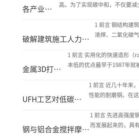
发展望
高。为了实现碳中和，不仅要减少轴
各产业用
还要减少用户使用轴承
轴承的技
1 前言 钢结构建筑物梁柱制造和各种部件的现场接合，采用埋弧焊、电
术动向
渣焊、二氧化碳
破解建筑施工人力减
焊的焊接质量在
少难题：日本高效窄
1 前言 实用化的快速造形（rapid prototyping）技术，因具有试制周期短、开发成
坡口焊接技术应用详
本低的优点最早于1987年
金属3D打印
解
日本将2013年
技术应用案例
1 前言 近几十年来，研究的重点是开发具有强度、韧性和成形性优异组合
介绍
性能的耐磨钢。在
UFH工艺对低碳耐
程和量身定制的热
磨钢马氏体组织形
1 前言 先进高强度钢（AHSS）是为了响应汽车工业对高性能材料的需求
成和力学性能的影
而发展起来的，具
钢与铝合金搅拌摩擦
响
塑性和孪生诱发塑