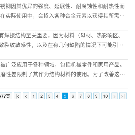
在实际使用中，会掺入各种合金元素以获得其所需的
加钼和硅分别可增强耐腐蚀性和抗氧化性。由于大多
致裂纹敏感性，以及在有几何缺陷的情况下可能引起
焊接接头通常伴有缺陷，而且往往
耐磨性差限制了其作为结构材料的使用。为了改善这些
如等离子渗氮之类的表面改性技术。等离子
/77
页
|<
<
1
2
3
4
5
6
7
8
9
10
>
>|