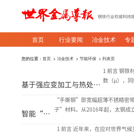
首页
行业要闻
冶金技术
专
您的位置：
首页
>
冶金技术
>
节能环保
>
列表页
1 前言 钢铁材料通过纳米组织控制，可降低油润滑条件下的摩擦系
数（μ），同
基于强应变加工与热处理
相关问题引
的钢铁材料表层纳米组织
“手撕钢”即宽幅超薄不锈精密
调控及滚动疲劳性能优化
子”材料。从2016年起，太钢
智能“手
发，历时近十年的研发和创新，
撕钢”研
1 前言 近年来，在应对世界气候变化的背景下，对轴承的CO2减排和节能的要求不断提