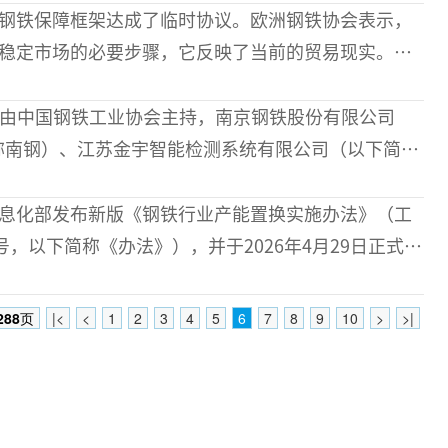
钢铁保障框架达成了临时协议。欧洲钢铁协会表示，
稳定市场的必要步骤，它反映了当前的贸易现实。新
日到期的保障措施。据报
日，由中国钢铁工业协会主持，南京钢铁股份有限公司
称南钢）、江苏金宇智能检测系统有限公司（以下简称
）联合攻关的“高品质管棒钢材相控阵超声检测关键技
”科技成果评价会
信息化部发布新版《钢铁行业产能置换实施办法》（工
7号，以下简称《办法》），并于2026年4月29日正式实
铁行业产能置换工作进入新的阶段。未
288
页
|<
<
1
2
3
4
5
6
7
8
9
10
>
>|