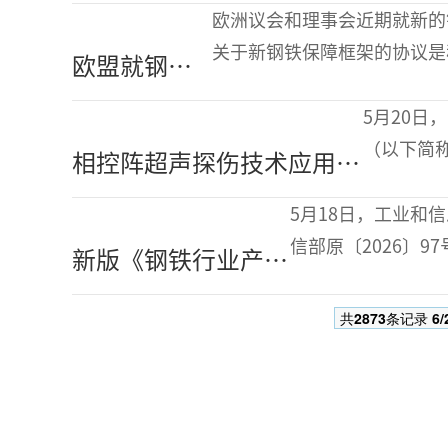
处理工艺南钢实现特殊
题；下游
欧洲议会和理事会近期就新的
钢产品全产业链双重降
关于新钢铁保障框架的协议是
欧盟就钢铁
碳
的保障措施将取代于6月30
保障框架达
5月20
成临时协议
（以下简
相控阵超声探伤技术应用新
金宇智能
突破
术及应用
5月18日，工业和
——“高品质管棒钢材相控
信部原〔2026〕9
新版《钢铁行业产能
阵超声检测关键技术及应
施，标志着我国钢
置换实施办法》政策
用”科技成果评价会暨产品
共
2873
条记录
6/
导向与变化分析
首发仪式举办