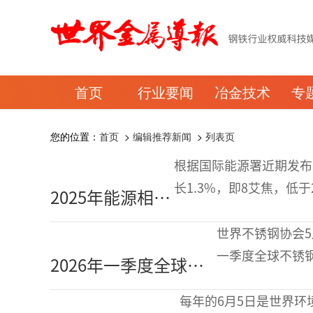
首页
行业要闻
冶金技术
专
您的位置：
首页
>
编辑推荐新闻
>
列表页
根据国际能源署近期发布的
长1.3%，即8艾焦，低
2025年能源相关
点：一是尽管全球经济增
二氧化碳排放量
世界不锈钢协会5
为381亿吨
一季度全球不锈钢粗钢
2026年一季度全球不
不锈钢粗钢产量为1
锈钢产量同比增长
每年的6月5日是世界