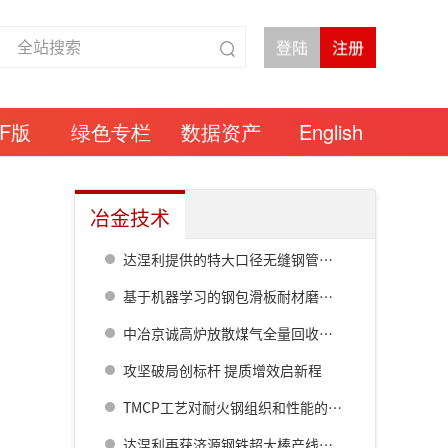
DF版
绿色专栏
数据资产
English
冶金技术
达涅利提供的特大口径无缝钢管热连轧线在衡钢热试成功
基于机器学习的钢包滑板耐材磨损预测模型研究
中冶京诚高炉放散煤气全量回收成套技术方案
攻坚破局创标杆 提质增效启新程
TMCP工艺对耐火钢组织和性能的影响
达涅利再获济源钢铁超大棒产线核心设备订单