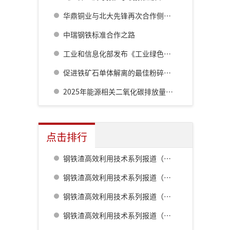
华鼎铜业与北大先锋再次合作侧吹炉配套6000立方制氧项目
中瑞钢铁标准合作之路
工业和信息化部发布《工业绿色低碳发展“十五五”规划》
促进铁矿石单体解离的最佳粉碎方法研究
2025年能源相关二氧化碳排放量同比增长0.4%至381亿吨
点击排行
钢铁渣高效利用技术系列报道（一） 室兰钢铁厂用钢渣骨料配制重混凝土的研究
钢铁渣高效利用技术系列报道（二） 鹿岛钢铁厂钢铁渣利用技术的开发
钢铁渣高效利用技术系列报道（五） 八幡厂钢铁渣的利用
钢铁渣高效利用技术系列报道（三） 名古屋厂铁水预处理炉渣肥料化的开发