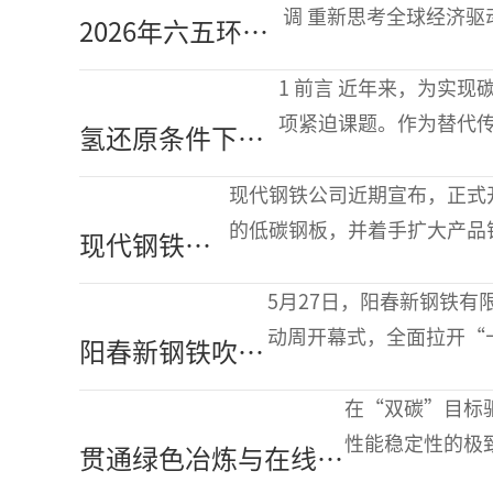
2.5%至1577.4万吨
调 重新思考全球经济驱
2026年六五环境
球”的长期呼吁。中国
日全面绿色转
1 前言 近年来，为实现碳中和目标，降低炼铁过程中的二氧化碳排放已成为一
型，共建美丽中
项紧迫课题。作为替代
氢还原条件下球
国
在氢能炼铁过程中，还
团的粉化及粘结
现代钢铁公司近期宣布，正式
现象强度评价
的低碳钢板，并着手扩大产品销售。 该公司表示，基于长期积累的
现代钢铁公
高炉技术能力，其在世界上首
司启动低碳
5月27日，阳春新钢铁有
钢板量产
动周开幕式，全面拉开“
阳春新钢铁吹
导、各单位党政负责人、
响“十五五”科
在“双碳”目标
技强企冲锋号
性能稳定性的极
贯通绿色冶炼与在线热
备低碳潜力，却