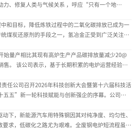
动力、修复人类与气候关系 ，呼应“只有一个地
主题为“全面绿色转型，共建美丽中国”
传统煤炭还原剂的手段之一，氢冶金正受到广泛关注。
原反应引起的铁矿石球团粉化
开始量产相比其现有高炉生产产品碳排放量减少20@
电炉运营经验和
次启动电炉与
限责任公司召开2026年科技创新大会暨第十六届科技活
十五五”新一轮科技赋能与创新强企的序幕。公司领
创新工作获奖集体与个人等参
驱动下，新能源汽车用特殊钢因其对纯净度、均匀性、
致要求，低碳化之路尤为艰难。全废钢电炉短流程虽具
面临废钢成分复杂、残余元素难控、钢水易吸氮等难