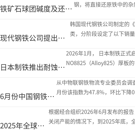
市场需求强劲
钢，将直接还原铁中的杂
铁矿石球团碱度及还原
H-DRI时适合制造高品质
温度对氢直接还原铁中
韩国现代钢铁公司制定的《
氧化物分布的影响
类，分阶段设定了以下销量目
现代钢铁公司提出
770万吨。 现代钢
2032年汽车板销量达
2026年1月， 日本制铁正式启动耐蚀镍合金ASTM/ASME UNS
770万吨的发展目标
NO8825（Alloy825）厚
日本制铁推出耐蚀镍
准。 Alloy825是一种
合金Alloy825厚板产
从中物联钢铁物流专业委员会调查
品
月份该指数为47.8%，环比下降
6月份中国钢铁
显现，运行态势延续偏弱格局。
PMI显示淡季特征
根据经合组织2026年6月发布的报告
行业偏弱运行
关闭产能的情况下，到2025年底，全球
2025年全球粗
24.426亿吨增加250万吨，