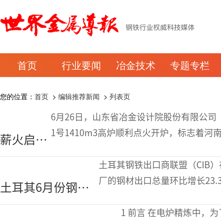
首页
行业要闻
冶金技术
专题专栏
您的位置：
首页
>
编辑推荐新闻
>
列表页
6月26日，山东省冶金设计院股份有限公
1号1410m3高炉顺利点火开炉，标志着
薪火启新
兴钢铁整合项目核心单元正式投产
程 炉旺开
土耳其钢铁出口商联盟（CIB
新篇
厂的钢材出口总量环比增长23.
土耳其6月份钢铁
的
出口增长23%主要
1 前言 在电炉精炼中，为了从氢直接还原铁（H-DRI）冶炼获得洁净