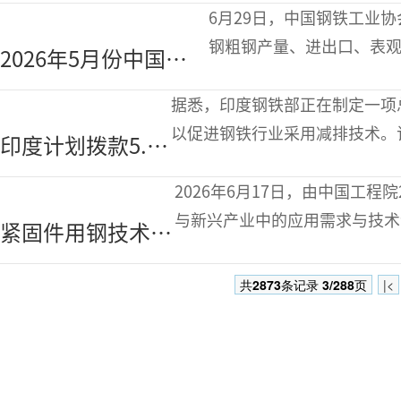
钢产能为
6月29日，中国钢铁工业协
24.451亿吨
钢粗钢产量、进出口、表观消费量统计数
2026年5月份中国不
产量为379.20万吨，环比增
锈钢粗钢产量为379万
据悉，印度钢铁部正在制定一项总
吨 环比增长2%
以促进钢铁行业采用减排技术。该
印度计划拨款5.29
项被命名为“National Strategy
亿美元助力钢铁
2026年6月17日，由中国工程
行业减排
与新兴产业中的应用需求与技术
紧固件用钢技术创
与上海大学（浙江）高端装备基
新战略研究系列调
共
2873
条记录
3/288
页
|<
研活动第二站