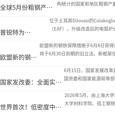
型电弧炉竣工
构统计的国家和地区粗钢产量合
全球5月份粗钢产量
九个月同比下降
为1.579亿吨连续第
位于土耳其Dilovasi的Colako
九个月同比下降
（EAF）。升级改造后的电弧
普锐特为
作的精度和速度。 改
Colakoglu
欧盟新的钢铁保障措施于6月8日获
Metalurji升级电
将于6月30日到期的旧立法。新框
欧盟新的钢铁
弧炉
并对超过这些限额的数量征收更高的
保障措施获得
6月15日，国家发展改
最终批准
国资委和国家能源局等部
国家发改委：全面实施
造攻坚三年行动的通知》（
节能降碳改造，推动企
知》
2026年5月，由上海
业能效碳效水平应提尽
大学材料学院、佰工钢
世界首次！低密度中锰
提
的低密度中锰钢协同攻