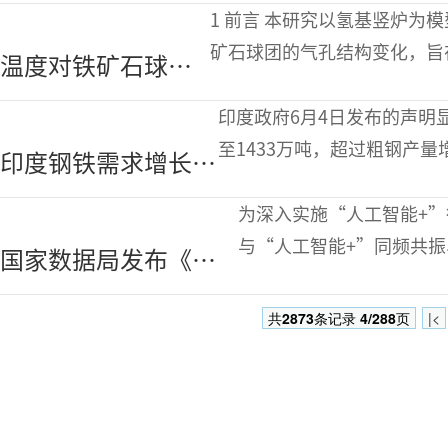
钢连铸连轧全流程工业
钢“转炉-连
1 前言 本研究以氢基竖炉为模型，关注从低温还原到金属铁生成过程中铁
化生产技术取得量产级
矿石球团的气孔结构变化，旨
温度对铁矿石球团
突破
的还原性与气孔结构的关系。
氢气还原特性及微
印度政府6月4日发布的声明
观结构的影响研究
至1433万吨，超过粗钢产
印度钢铁需求增长超
一个关键矿产供应链观察站
过产量与英国共同启
为深入实施“人工智能+
动关键矿物观察站
与“人工智能+”同频共
国家数据局发布《关
展，6月8日，国家数据
于推进行业高质量数
实施方案
共
2873
条记录
4/288
页
|<
据集建设行动的实施
方案》