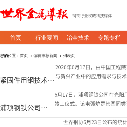
首页
行业要闻
冶金技术
专题专栏
您的位置：
首页
>
编辑推荐新闻
>
列表页
2026年6月17日，由中国工程
与新兴产业中的应用需求与技术
紧固件用钢技术创
与上海大学（浙江）高端装备基
新战略研究系列调
6月17日，浦项钢铁公司在光阳
研活动第二站
竣工仪式。该电弧炉是韩国同类
浦项钢铁公司年
6000亿韩元（约合3.97亿美元）
产250万吨钢的大
世界钢协6月23日公布的统计