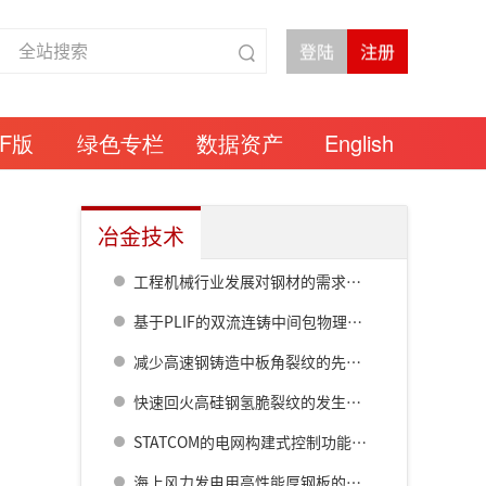
DF版
绿色专栏
数据资产
English
冶金技术
工程机械行业发展对钢材的需求与展望
基于PLIF的双流连铸中间包物理模型溶质混合现象分析
减少高速钢铸造中板角裂纹的先进倒角模具设计
快速回火高硅钢氢脆裂纹的发生和扩展机制
STATCOM的电网构建式控制功能在炼钢中的应用
海上风力发电用高性能厚钢板的发展趋势