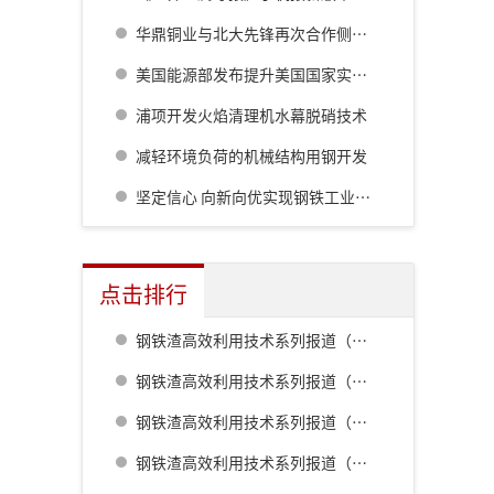
华鼎铜业与北大先锋再次合作侧吹炉配套6000立方制氧项目
美国能源部发布提升美国国家实验室技术能力的项目
浦项开发火焰清理机水幕脱硝技术
减轻环境负荷的机械结构用钢开发
坚定信心 向新向优实现钢铁工业“十五五”发展良好开局
点击排行
钢铁渣高效利用技术系列报道（一） 室兰钢铁厂用钢渣骨料配制重混凝土的研究
钢铁渣高效利用技术系列报道（二） 鹿岛钢铁厂钢铁渣利用技术的开发
钢铁渣高效利用技术系列报道（五） 八幡厂钢铁渣的利用
钢铁渣高效利用技术系列报道（三） 名古屋厂铁水预处理炉渣肥料化的开发