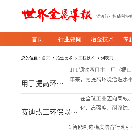
首页
行业要闻
冶金技术
专
您的位置：
首页
>
冶金技术
>
工程技术
>
列表页
JFE钢铁西日本工厂（福
年来，为提高环境治理水平
用于提高环境
介绍了JFE钢铁西日本工
治理水平的
在全球工业迈向高效
IT/DS技术应用
化、高强度、耐腐蚀
赛迪热工环保以技
空航天等领域的“明
术创新助力锌铝镁
1 智能制造梯度培育行动引领行业数智转型发展