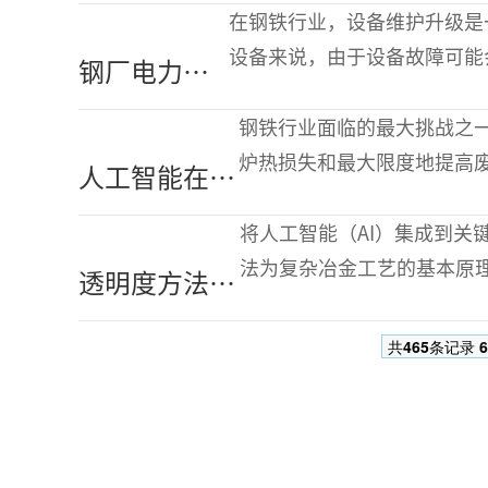
人工智能技术的废
在钢铁行业，设备维护升级是
钢桶吊钩识别系统
设备来说，由于设备故障可能
钢厂电力设
延长，因此设备的健全性维护
备向数智化
钢铁行业面临的最大挑战之
维护的转变
炉热损失和最大限度地提高
人工智能在铁
种基于人工智能（AI）的方
水包物流中的
将人工智能（AI）集成到关
节能应用
法为复杂冶金工艺的基本原
透明度方法下
箱”，导致不可靠的指导，
AI在炼铁中的
共
465
条记录
6
成功应用