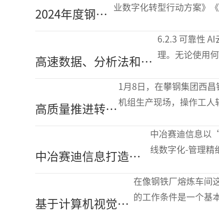
涂镀产品迭代升级
业数字化转型行动方案》《
2024年度钢铁
国家发改委等六部门联合开展
工业智能制造
6.2.3 可靠性 AI云接收了约8000个Parquet文件并无故障地全部成功处
十大要闻
理。无论使用何
高速数据、分析法和AI
高。 当生
技术在钢铁生产中的价
1月8日，在攀钢集团西
值创造（下）
机组生产现场，操作工人
高质量推进转型
便开始自动运行，仅用2
升级 打造智能
中冶赛迪信息以“
制造标杆企业
线数字化-管理精
中冶赛迪信息打造数
钢、武钢、韶钢、
字化轧钢生产线实现
在像钢铁厂熔炼车间
智能轧钢一体化精益
的工作条件是一个基
基于计算机视觉和
管控
精确的定位和先进的