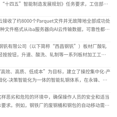
“十四五”智能制造发展规划》任务要求，工信部、
“2024
种文件格式从iba服务器向AI云传输数据，可靠性都很
产线增加新系统或对现有
昌钢钒有限公司（以下简称“西昌钢钒”）板材厂酸轧
轻按按钮，升速、酸洗、轧制等一系列板材加工工序
分钟，一卷合格的钢卷就顺利下线。
高效、高质、低成本”为目标，建立了操控集中化-产
细化-决策智能化为一体的智能轧钢体系，在永锋、日
镔鑫等20多个钢铁企业得到了应用，打造可持续优化
这样恶劣和危险的环境中，确保操作人员的安全和适当
本要求。例如，钢铁厂的废钢桶和钢包的自动移动需要
视觉系统来确认材料的正确接合。D公司提出了