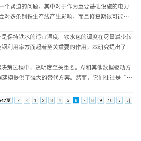
一个紧迫的问题，其中对于作为重要基础设施的电力
会对多条钢铁生产线产生影响，而且修复期很可能会
尤为重要。然而，由于传
一是保持铁水的适宜温度。铁水包的调度在尽量减少转
废钢利用率方面起着至关重要的作用。本研究提出了一
法来支持铁水包的决策，
键决策过程中，透明度至关重要。AI和其他数据驱动方
理建模提供了强大的替代方案。然而，它们往往是“黑
特别是在关键的操作情
/47
页
|<
<
1
2
3
4
5
6
7
8
9
10
>
>|