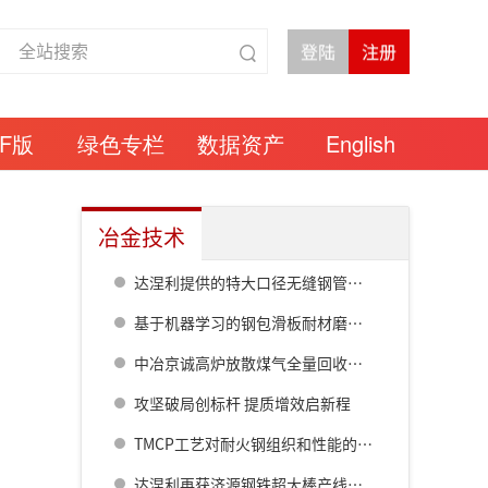
DF版
绿色专栏
数据资产
English
冶金技术
达涅利提供的特大口径无缝钢管热连轧线在衡钢热试成功
基于机器学习的钢包滑板耐材磨损预测模型研究
中冶京诚高炉放散煤气全量回收成套技术方案
攻坚破局创标杆 提质增效启新程
TMCP工艺对耐火钢组织和性能的影响
达涅利再获济源钢铁超大棒产线核心设备订单