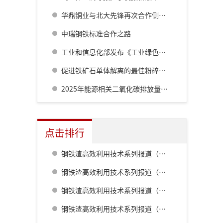
华鼎铜业与北大先锋再次合作侧吹炉配套6000立方制氧项目
中瑞钢铁标准合作之路
工业和信息化部发布《工业绿色低碳发展“十五五”规划》
促进铁矿石单体解离的最佳粉碎方法研究
2025年能源相关二氧化碳排放量同比增长0.4%至381亿吨
点击排行
钢铁渣高效利用技术系列报道（一） 室兰钢铁厂用钢渣骨料配制重混凝土的研究
钢铁渣高效利用技术系列报道（二） 鹿岛钢铁厂钢铁渣利用技术的开发
钢铁渣高效利用技术系列报道（五） 八幡厂钢铁渣的利用
钢铁渣高效利用技术系列报道（三） 名古屋厂铁水预处理炉渣肥料化的开发