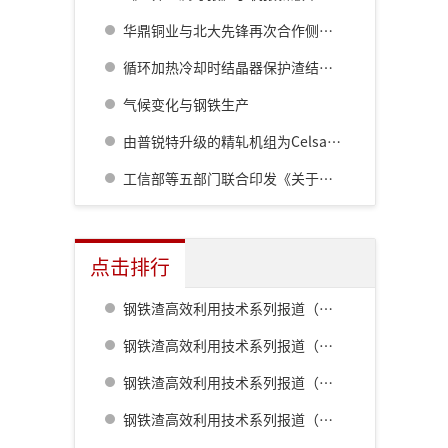
华鼎铜业与北大先锋再次合作侧吹炉配套6000立方制氧项目
循环加热冷却时结晶器保护渣结晶行为研究
气候变化与钢铁生产
由普锐特升级的精轧机组为Celsa集团法国公司提高产量
工信部等五部门联合印发《关于开展零碳工厂建设工作的指导意见》
点击排行
钢铁渣高效利用技术系列报道（一） 室兰钢铁厂用钢渣骨料配制重混凝土的研究
钢铁渣高效利用技术系列报道（二） 鹿岛钢铁厂钢铁渣利用技术的开发
钢铁渣高效利用技术系列报道（五） 八幡厂钢铁渣的利用
钢铁渣高效利用技术系列报道（三） 名古屋厂铁水预处理炉渣肥料化的开发