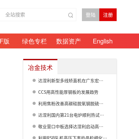
DF版
绿色专栏
数据资产
English
冶金技术
达涅利新型多线矫直机在广东宏德钢铁集团投用高效运行性能通过现场验证
CCS用高性能厚钢板的发展趋势
利用焦粉改善高碳硅脱氧钢脱硫性能的研究
达涅利国内第21台电炉顺利热试助推遵义长岭特钢绿色升级
敬业营口中板选择达涅利启动高线厂高速区设备升级
利用RSB轧机高压下率的晶粒细化技术