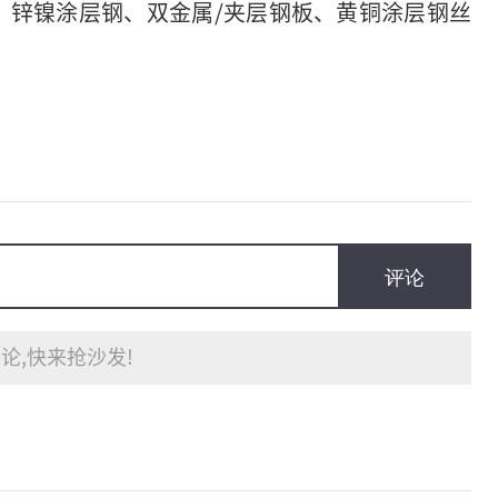
、锌镍涂层钢、双金属/夹层钢板、黄铜涂层钢丝
评论
论,快来抢沙发!