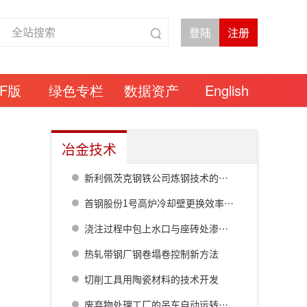
DF版
绿色专栏
数据资产
English
冶金技术
新利佩茨克钢铁公司炼钢技术的进步与成果
首钢股份1号高炉冷却壁更换效率提升的集成化创新方案设计与验证
浇注过程中包上水口与座砖处渗钢的原因分析
热轧带钢厂钢卷塌卷控制新方法
切削工具用陶瓷材料的技术开发
废弃物处理工厂的吊车自动运转技术