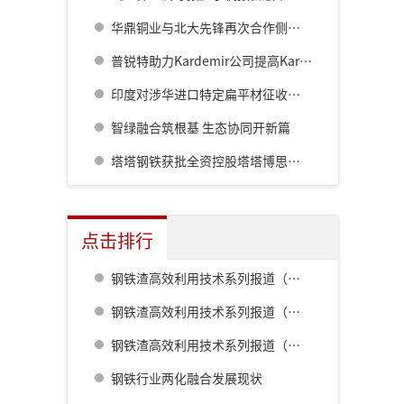
华鼎铜业与北大先锋再次合作侧吹炉配套6000立方制氧项目
普锐特助力Kardemir公司提高Karabuk烧结厂数字化水平
印度对涉华进口特定扁平材征收为期三年的保障税
智绿融合筑根基 生态协同开新篇
塔塔钢铁获批全资控股塔塔博思格钢铁公司
点击排行
钢铁渣高效利用技术系列报道（一） 室兰钢铁厂用钢渣骨料配制重混凝土的研究
钢铁渣高效利用技术系列报道（二） 鹿岛钢铁厂钢铁渣利用技术的开发
钢铁渣高效利用技术系列报道（五） 八幡厂钢铁渣的利用
钢铁行业两化融合发展现状