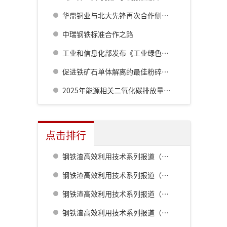
华鼎铜业与北大先锋再次合作侧吹炉配套6000立方制氧项目
中瑞钢铁标准合作之路
工业和信息化部发布《工业绿色低碳发展“十五五”规划》
促进铁矿石单体解离的最佳粉碎方法研究
2025年能源相关二氧化碳排放量同比增长0.4%至381亿吨
点击排行
钢铁渣高效利用技术系列报道（一） 室兰钢铁厂用钢渣骨料配制重混凝土的研究
钢铁渣高效利用技术系列报道（二） 鹿岛钢铁厂钢铁渣利用技术的开发
钢铁渣高效利用技术系列报道（五） 八幡厂钢铁渣的利用
钢铁渣高效利用技术系列报道（三） 名古屋厂铁水预处理炉渣肥料化的开发