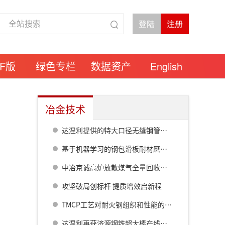
DF版
绿色专栏
数据资产
English
冶金技术
达涅利提供的特大口径无缝钢管热连轧线在衡钢热试成功
基于机器学习的钢包滑板耐材磨损预测模型研究
中冶京诚高炉放散煤气全量回收成套技术方案
攻坚破局创标杆 提质增效启新程
TMCP工艺对耐火钢组织和性能的影响
达涅利再获济源钢铁超大棒产线核心设备订单