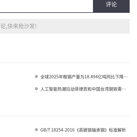
评论
论,快来抢沙发!
全球2025年粗钢产量为18.494亿吨同比下降2.0%
人工智能热潮拉动菲律宾和中国台湾钢铁需求增长
GB/T 18254-2016《高碳铬轴承钢》标准解析