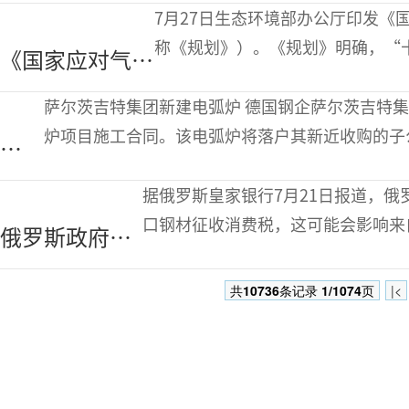
财年铁矿石产销
7月27日生态环境部办公厅印发《
量增长
称《规划》）。《规划》明确，“
《国家应对气候
和工作将取得重大进展，确保碳达
变化“十五
萨尔茨吉特集团新建电弧炉 德国钢企萨尔茨吉特集团（Salzgitter AG）宣布，已敲定新建电弧
五”规划》发布
炉项目施工合同。该电弧炉将落户其新近收购的子
企
金厂
业
据俄罗斯皇家银行7月21日报道，
动
口钢材征收消费税，这可能会影响来
俄罗斯政府考
态
皇家银行称，相关草案正在接受政府
虑对进口钢材
共
10736
条记录
1/1074
页
|<
征收消费税