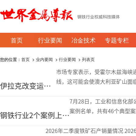
首页
行业要闻
冶金技术
专题专栏
您的位置：
首页
>
业内要闻
>
行业要闻
>
列表页
市场专家表示，受霍尔木兹海峡
线，这可能会使澳大利亚矿山面临
伊拉克改变运油
月13日表示，在伊朗战争期间霍
路线或将推高澳
7月28日，工业和信息化部
大利亚矿山成本
案例名单，共有46个典型
钢铁行业2个案例上榜
司申报的“面向钢铁生产的
2025年工业互联
2026年二季度铁矿石产销量情况 2026年二季度，受益于天气条件有利于开采以及