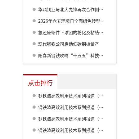
华鼎铜业与北大先锋再次合作侧吹炉配套6000立方制氧项目
2026年六五环境日全面绿色转型，共建美丽中国
氢还原条件下球团的粉化及粘结现象强度评价
现代钢铁公司启动低碳钢板量产
阳春新钢铁吹响“十五五”科技强企冲锋号
点击排行
钢铁渣高效利用技术系列报道（一） 室兰钢铁厂用钢渣骨料配制重混凝土的研究
钢铁渣高效利用技术系列报道（二） 鹿岛钢铁厂钢铁渣利用技术的开发
钢铁渣高效利用技术系列报道（五） 八幡厂钢铁渣的利用
钢铁渣高效利用技术系列报道（三） 名古屋厂铁水预处理炉渣肥料化的开发