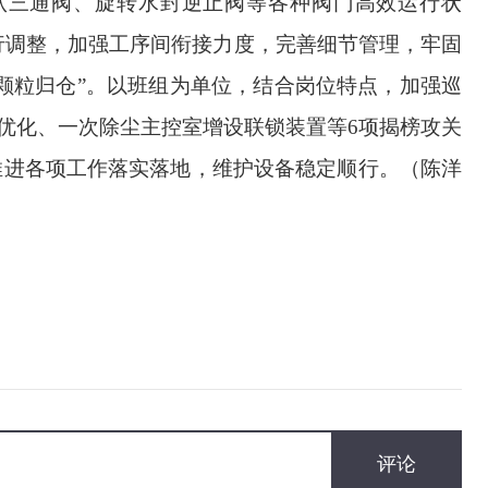
确认三通阀、旋转水封逆止阀等各种阀门高效运行状
行调整，加强工序间衔接力度，完善细节管理，牢固
颗粒归仓”。
以班组为单位，结合岗位特点，加强巡
优化
、
一次除尘主控室增设联锁装置
等6项揭榜攻关
推进各项工作落实落地，维护设备稳定顺行。（陈洋
评论