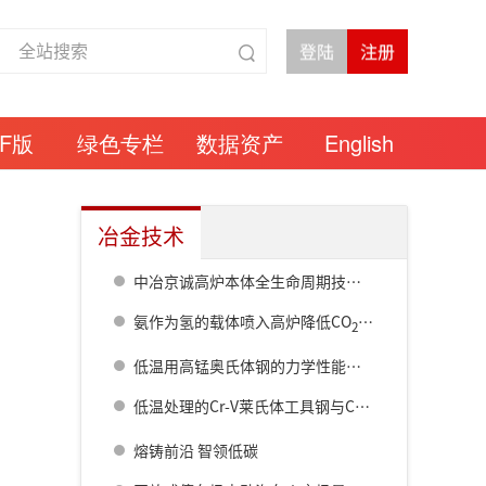
DF版
绿色专栏
数据资产
English
冶金技术
中冶京诚高炉本体全生命周期技术解决方案
氨作为氢的载体喷入高炉降低CO
排放的研究
2
低温用高锰奥氏体钢的力学性能与断裂特征
低温处理的Cr-V莱氏体工具钢与CuSn
材料之间的干
6
熔铸前沿 智领低碳