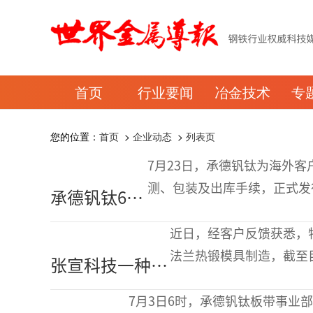
首页
行业要闻
冶金技术
专
您的位置：
首页
>
企业动态
>
列表页
7月23日，承德钒钛为海外
测、包装及出库手续，正式发
承德钒钛60
客户追加的更大批量采购订单
吨航空片钒
航天V-Al母合
近日，经客户反馈获悉，特
发往海外高
法兰热锻模具制造，截至目
张宣科技一种模
端客户
持正常使用状态，提升幅度
具产品助力客户
款面向高端热
7月3日6时，承德钒钛板带事业