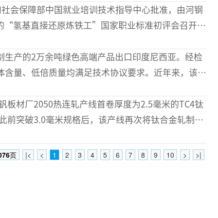
盯“一
源和社会保障部中国就业培训技术指导中心批准，由河钢
的“氢基直接还原炼铁工”国家职业标准初评会召开。
社厅，以及宝武湛江、中钢设备、中冶赛迪等多家企业
专家参加评审
制生产的2万余吨绿色高端产品出口印度尼西亚。经检
体含量、低倍质量均满足技术协议要求。近年来，该公
充分发挥新型短流程冶炼技术优势，结合不同牌号差异
板材厂2050热连轧产线首卷厚度为2.5毫米的TC4钛
此前突破3.0毫米规格后，该产线再次将钛合金轧制厚
钢实现薄规格
076
页
|<
<
1
2
3
4
5
6
7
8
9
10
>
>|