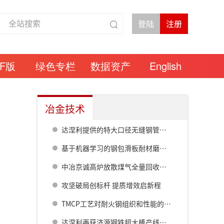
DF版
绿色专栏
数据资产
English
冶金技术
达涅利提供的特大口径无缝钢管热连轧线在衡钢热试成功
基于机器学习的钢包滑板耐材磨损预测模型研究
中冶京诚高炉放散煤气全量回收成套技术方案
攻坚破局创标杆 提质增效启新程
TMCP工艺对耐火钢组织和性能的影响
达涅利再获济源钢铁超大棒产线核心设备订单