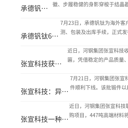
模具寿命提升
徽、步履稳健的身影穿梭于结晶
承德钒钛
3.6倍
对各项生产指标，他就是板带事业
党徽映初
参加工
7月23日，承德钒钛为海外
心 实干促
测、包装及出库手续，正式发
承德钒钛60
争先
客户追加的更大批量采购订单
吨航空片钒
航天V-Al母合
近日，河钢集团张宣科技
发往海外高
匾，凭借稳定的产品质量
张宣科技获评
端客户
合作方高度认可。与该客户
石油领域客
备高强度工况用料需求，
7月21日，河钢集团张宣
户“年度优秀
件顺利下线。该批锻件以
张宣科技：异形
供应商”荣誉
功能阶台与内凹收窄截面
扁钢锻件成功助
壳核心受力部件定制。该
近日，河钢集团张宣科技
力凿岩机关键部
购项目，447吨高端材
张宣科技一种高
件制造
关键保障。中蒙跨国铁路