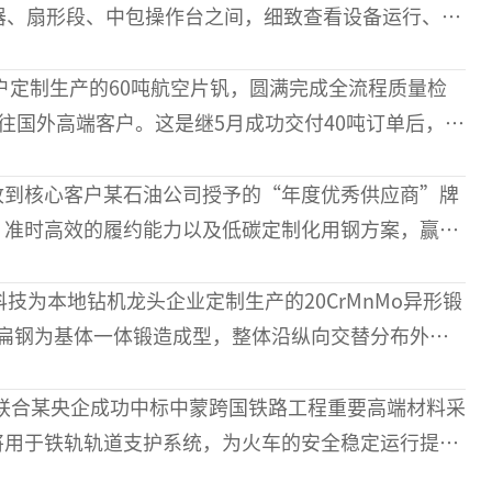
器、扇形段、中包操作台之间，细致查看设备运行、核
部连铸作业区总作业长、党支部书记窦双江。2008年
客户定制生产的60吨航空片钒，圆满完成全流程质量检
往国外高端客户。这是继5月成功交付40吨订单后，该
，标志着双方战略合作持续深化。航空片钒作为航空
收到核心客户某石油公司授予的“年度优秀供应商”牌
、准时高效的履约能力以及低碳定制化用钢方案，赢得
合作以来，企业累计供货绿钢 3万余吨，围绕石油装
以二方
科技为本地钻机龙头企业定制生产的20CrMnMo异形锻
扁钢为基体一体锻造成型，整体沿纵向交替分布外凸
，属于非等宽、变截面的异形扁锻件，专为凿岩机机
材料
联合某央企成功中标中蒙跨国铁路工程重要高端材料采
料将用于铁轨轨道支护系统，为火车的安全稳定运行提供
工程项目是“一带一路”倡议下的重要铁路工程，该公