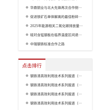
华鼎铜业与北大先锋再次合作侧吹炉配套6000立方制氧项目
促进铁矿石单体解离的最佳粉碎方法研究
2025年能源相关二氧化碳排放量同比增长0.4%至381亿吨
硅对含锰钢板在临界温度区间退火过程中残余奥氏体形成行为的影响
中瑞钢铁标准合作之路
点击排行
钢铁渣高效利用技术系列报道（一） 室兰钢铁厂用钢渣骨料配制重混凝土的研究
钢铁渣高效利用技术系列报道（二） 鹿岛钢铁厂钢铁渣利用技术的开发
钢铁渣高效利用技术系列报道（五） 八幡厂钢铁渣的利用
钢铁渣高效利用技术系列报道（三） 名古屋厂铁水预处理炉渣肥料化的开发