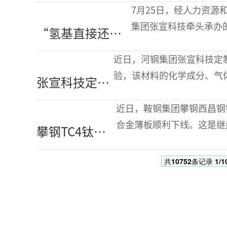
端材料助建“一
司坚持以市场为导向，紧
7月25日，经人力资
带一路”铁路工
集团张宣科技牵头承办
“氢基直接还原
程项目
来自人社部、河北省人
炼铁工”国家职
和高等院校的13位评审
近日，河钢集团张宣科技定
业标准初评会在
验，该材料的化学成分、气
张宣科技定制
张宣科技召开
司牢牢把握绿色发展机遇，
生产高端绿色
化要求优化生产工艺路线，
近日，鞍钢集团攀钢西昌钢钒
材料出口印度
合金薄板顺利下线。这是继
攀钢TC4钛合
尼西亚
度压薄0.5毫米，标志着攀
金2.5毫米薄板
共
10752
条记录
1/1
顺利下线