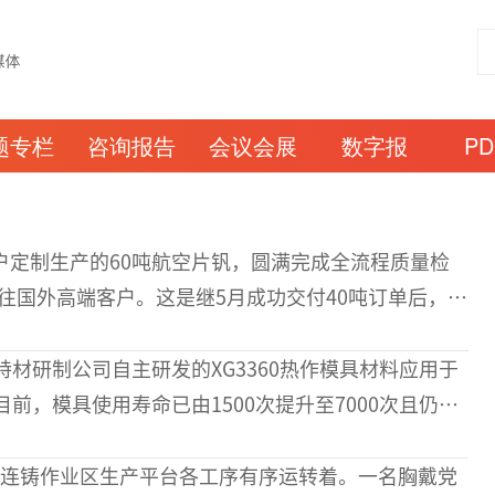
题专栏
咨询报告
会议会展
数字报
P
客户定制生产的60吨航空片钒，圆满完成全流程质量检
往国外高端客户。这是继5月成功交付40吨订单后，该
，标志着双方战略合作持续深化。航空片钒作为航空
材研制公司自主研发的XG3360热作模具材料应用于
前，模具使用寿命已由1500次提升至7000次且仍保
达3.6倍，产品性能得到客户充分认可。XG3360是一
部连铸作业区生产平台各工序有序运转着。一名胸戴党