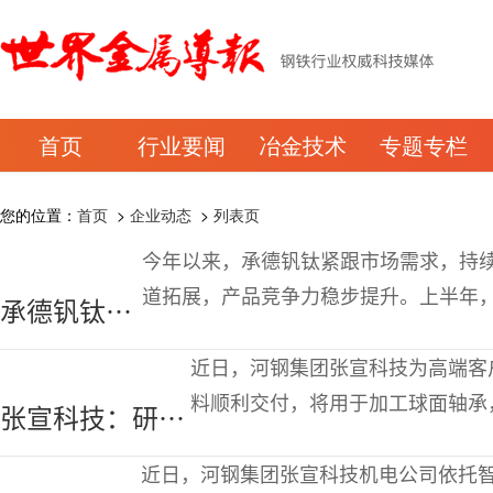
首页
行业要闻
冶金技术
专题专栏
您的位置：
首页
>
企业动态
>
列表页
今年以来，承德钒钛紧跟市场需求，持
道拓展，产品竞争力稳步提升。上半年，
承德钒钛含
钒酸洗汽车钢不仅强度等级高，成型和
钒酸洗汽车
均匀的粗糙度，
近日，河钢集团张宣科技为高端客户
钢销量显著
料顺利交付，将用于加工球面轴承
张宣科技：研发
提升
批产品在直线度、端部质量、表面
生产Φ150mm
的成功开发，拓展了张宣科技现有
近日，河钢集团张宣科技机电公司依托