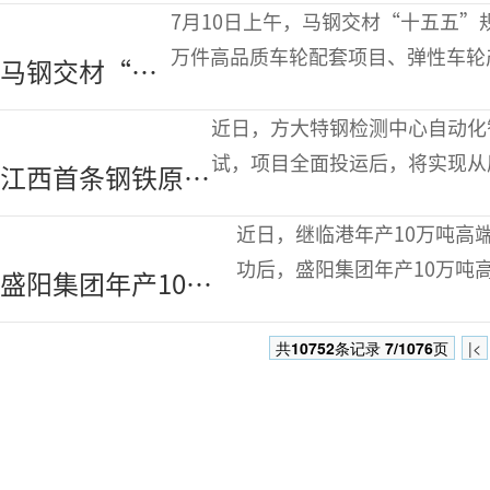
级新一代磁轭钢
7月10日上午，马钢交材“十五五”
叠圆验收成功
万件高品质车轮配套项目、弹性车轮
马钢交材“十
项目，标志着马钢交材“十五五”规
五五”规划系
近日，方大特钢检测中心自动化
列工程开工
试，项目全面投运后，将实现从
江西首条钢铁原料
提升。 作为江西省首次打
全闭环智能检测线
近日，继临港年产10万吨高
落地方大特钢
功后，盛阳集团年产10万吨
盛阳集团年产10万
两大管材项目的相继落地，
吨高端不锈钢复合
共
10752
条记录
7/1076
页
|<
螺旋焊管项目顺利
试产