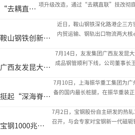
大规格轴承材料
项升级改造，通过“去耦直联”技改彻
“去耦直
下线交付
催生节电、降本、稳运行多重效益突破
联”技改竞
套液力耦合器调速
近日，鞍山钢铁深化路港企三方
逐节能“快
内贸运输、钢轨出口物流两大核
鞍山钢铁创新路
车道”
运输提效两大重点项目取得标志
港企协同模式物
7月14日，友发集团广西友发昆
流提效创历史新
成品钢管顺利下线，公司董事长
广西友发昆大管
高
出席剪彩仪式，并和全体在岗员
道首条螺旋钢管
7月10日，上海振华重工集团为广
生产线顺利投产
备的国内最长桩腿，在振华重装正
挺起“深海脊
梁”舞钢板撑起
7月2日，宝钢股份自主研发的热轧
国内最长桩腿
召开，与会专家对宝钢新一代磁轭
宝钢1000兆帕
前后不平度、叠圆圆度等高度认可