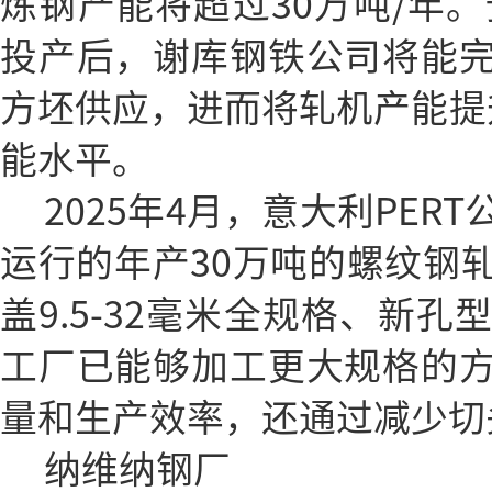
炼钢产能将超过30万吨/年。
投产后，谢库钢铁公司将能
方坯供应，进而将轧机产能提升
能水平。
2025年4月，意大利PE
运行的年产30万吨的螺纹钢
盖9.5-32毫米全规格、新
工厂已能够加工更大规格的
量和生产效率，还通过减少切
纳维纳钢厂