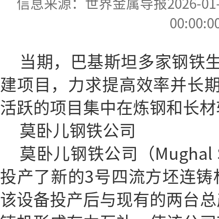
信息来源：世界金属导报2026-01-20
00:00:0
当期，巴基斯坦多家钢铁
建项目，力求提高效率并长
活跃的项目集中在炼钢和长材
莫卧儿钢铁公司
莫卧儿钢铁公司（Mughal 
投产了新的3号四流方坯连铸机
该设备投产后与现有的两台总产