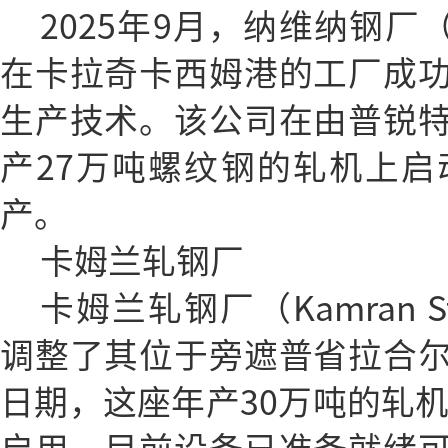
2025年9月，纳维纳钢厂（Nave
在卡拉奇卡西姆港的工厂成
生产技术。该公司在由普锐
产27万吨螺纹钢的轧机上启
产。
卡姆兰轧钢厂
卡姆兰轧钢厂（Kamran Steel
调整了其位于旁遮普省拉合
日期，这座年产30万吨的轧机