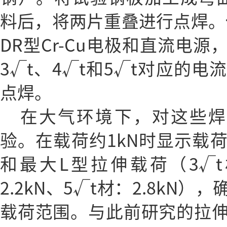
料后，将两片重叠进行点焊。
DR型Cr-Cu电极和直流电
3√t、4√t和5√t对应的
点焊。
在大气环境下，对这些焊
验。在载荷约1kN时显示载
和最大L型拉伸载荷（3√t材
2.2kN、5√t材：2.8kN
载荷范围。与此前研究的拉