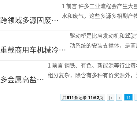
实现冶金废料
1 前言 许多工业流程会产生大量多污染含铁、含碳固废，以及组分复杂的废
的增值
水和废气，这些多源多相副产
跨领域多源固废协
补性。因此，结合不同钢铁流
同资源化组合方案
驱动桥是比肩发动机和驾驶
及智慧平台构建
动系统的安装支撑体，是商
重载商用车机械冷胀
车的运载能力、使用寿命和
形桥壳用750MPa级
冲压焊
1 前言 钢铁、有色、新能源等行业每年会产生超1亿吨多金属高盐固/液废物，其
别ERW焊管钢产品的
组分复杂，除含有多种有价资源外，
多金属高盐固-
开发
成为制约行业资源循环利用、可持续
液废物协同资
共
611
条记录
11/62
页
|<
<
11
源化技术