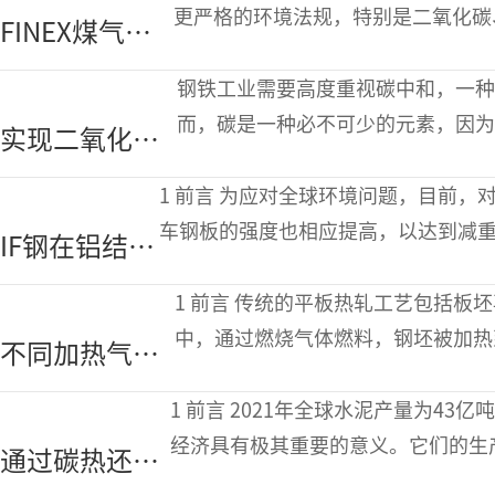
展性超高强度钢
更严格的环境法规，特别是二氧化碳
FINEX煤气捕
高炉炼铁路线无法满足这一挑战，冶
获利用工艺的
钢铁工业需要高度重视碳中和，一种
开发与评价
而，碳是一种必不可少的元素，因为
实现二氧化碳
一种解决方案是采用二氧化碳捕集和
净零排放的碳
1 前言 为应对全球环境问题，目前，对汽车的CO2排放实施了更加严格的规定，汽
回收炼铁工艺
车钢板的强度也相应提高，以达到减
IF钢在铝结合
于在汽车上出现了多种材料结合的趋
界面处的再结
1 前言 传统的平板热轧工艺包括板坯再加热、热轧和卷取三步。在再加热过程
晶行为
中，通过燃烧气体燃料，钢坯被加热到1
不同加热气氛
广泛的气体燃料，但也会使用其他工
下低碳钢氧化
1 前言 2021年全球水泥产量为43亿吨，粗钢产量为19.5亿吨，这两种商品对全球
皮的形成
经济具有极其重要的意义。它们的生
通过碳热还原
石燃料，造成12.02亿吨石油当