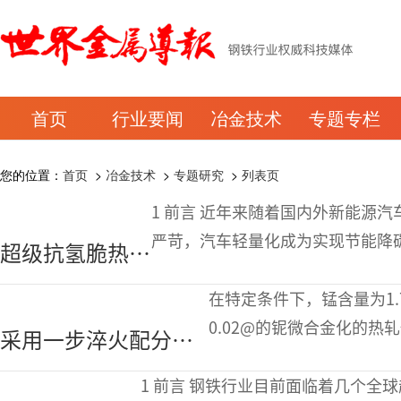
首页
行业要闻
冶金技术
专题专栏
您的位置：
首页
>
冶金技术
>
专题研究
>
列表页
1 前言 近年来随着国内外新能源汽车的快速发展以及全球碳排放控制标准的日益
严苛，汽车轻量化成为实现节能降
超级抗氢脆热成
环境可持续发展的过程中，汽车制
形钢
在特定条件下，锰含量为1.7
HEROs2000正
0.02@的铌微合金化的热
采用一步淬火配分后
式发布
后进行空冷，可以得到抗拉强度
的空冷技术开发高延
1 前言 钢铁行业目前面临着几个全球趋势带来的严峻挑战，如原材料价格上涨和