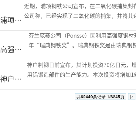
趋激烈
质净化
长，许多新的镀锡板项目和原有产能改造项目
近期，浦项钢铁公司宣布，在二氧化碳捕集封存
镀锡板
材料
场上，镀锡板也找到了用武之地。 据英国一家
公司称，已经实现了二氧化碳的捕集，并将其
浦项二
价格承
降
题尚未解决，因此该项技术还不能实现商业化。 
氧化碳
受下调
保项目，可将钢铁、石化、发电等行业化石燃
芬兰庞赛公司（Ponsse）因利用高强度钢
捕集封
压力
地下或海底，而不是直接向大气排放。一旦实
年“瑞典钢铁奖”。瑞典钢铁奖是由瑞典钢
高强钢
存技术
高强度钢铁使用上最具创新和创意的产品及解
林木采
取得进
机不仅提高了性能，而且改善了操作舒适度。
神户制钢日前宣布，其计划投资70亿日元，
伐机获
展
心改变现状。最终带来了全新的林木采伐设
用铝锻造部件的生产能力。本次投资将增加1
神户制
2015
于生产汽车悬架的“上支架”、“下支架”
钢增强
年“瑞
油消耗。据称，如由钢制改为铝制部件，可减轻重
共
62449
条记录
1/6245
页
|<
在美铝
典钢铁
该合资公司投资增加2台锻压机，把月度产能由
制车用
奖”
部件生
产能力