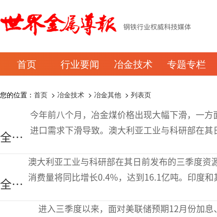
首页
行业要闻
冶金技术
专题专栏
您的位置：
首页
>
冶金技术
>
冶金其他
>
列表页
今年前八个月，冶金煤价格出现大幅下滑，一方
进口需求下滑导致。澳大利亚工业与科研部在其
全球
计，2017年前全球冶金煤市场供应不会趋紧，从
冶金
闭，同时需求也将开始回升。 冶金煤价格走势 2
澳大利亚工业与科研部在其日前发布的三季度资源
煤进
均离岸价为92美元/吨，同比下跌20%。2015
消费量将同比增长0.4%，达到16.1亿吨。印
全球
出口
消费量增长，并弥补中国和日本消费量的小幅萎缩
粗钢
贸易
1.0%，降至16.4亿吨，主要是由于中国、日本
进入三季度以来，面对美联储预期12月份加