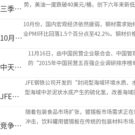
生产
展望
年，全球粗钢产量受到中国产量下滑的影响，然
势，美油一度跌破40美元/桶，创下六年来新
三季度
和消
大。 三季度我国钢材市场回顾 钢材价格下跌
我国钢
费展
以来的下跌态势，7月下旬在淡季钢厂检修、
10月份，国内宏观经济依然疲弱，钢材需求始
材市场
望
经销商和工地提前备货，使得钢价出现一波小
业PMI环比回落1.5个百分点至42.2%。钢
10月份
弱势程
等原燃料需求萎缩，价格不断走低，其中铁矿石
需求减
度超预
续疲弱下行。11月份受北方建筑用钢需求萎缩
11月16日，由中国民营企业联合会、中国
弱 原
期
钢厂减产现象明显，铁矿石等原燃料需求必将
的“2015年中国民营五百强企业调研排序
中天钢
料价格
（以下简称:中天钢铁）位列第十三位，这是
铁加快
继续下
方针，加快转型升级和产品结构调整步伐的成
JFE钢铁公司开发的“封闭型海域环境水质、
转型升
跌
引进国际先进装备和世界一流工艺技术，为
型海域中淤泥状水底产生的硫化氢，改善海域
JFE开
级和产
快中
产生。该材料已获得实际应用，并获得了用户
发封闭
品结构
品大奖”。 “环保产品大奖”创立于2004
随着包装食品市场扩张，镀锡板市场需求正在
型海域
调整步
求方进行广泛推介，同时向产品提供方的解决
冲击，饮料罐用镀锡板在传统的包装材料市场
竞争日
环境水
仍是主要食品包装材料。随着全球包装食品市
伐