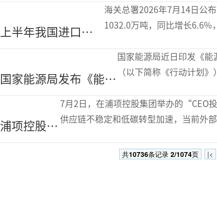
产量为278.9万吨 环
海关总署2026年7月14日
比提高2.5%
1032.0万吨，同比增长6.6
上半年我国进口铁
钢材5487.4万吨，同比下滑5
矿石62886.8万吨 同
国家能源局近日印发《能源
比增长6.3%
（以下简称《行动计划》）。 《行动计划》与《新型能
国家能源局发布《能源
设“十五五”规划》《重
领域节能降碳行动计划
7月2日，在浦项控股集团举办的“CE
（2026-2028年）》
供应链不稳定和低碳转型加速，当前外
浦项控股新
的时机。因此继钢铁和材料之后，浦项
经营发展战
共
10736
条记录
2/1074
页
|<
略解读