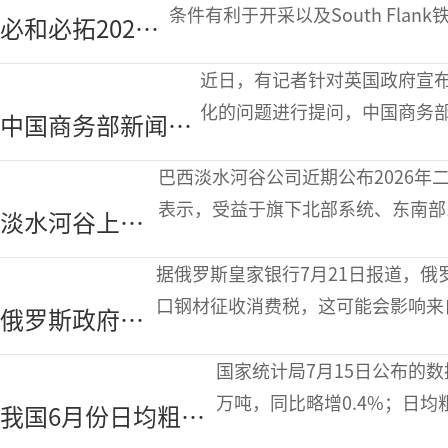
产生产的指令
条件有利于开采以及South Fl
必和必拓2025
澳皮尔巴拉地区铁矿石产
财年铁矿石产量
近日，有记者针对英国政府宣
创新高
化的问题进行提问，中国商务
中国商务部新闻发
言人回应英国钢铁
巴西淡水河谷公司近期公布2026
公司国有化问题
表示，受益于旗下北部系统、东南部
淡水河谷上半
长，淡水河谷2026年二季度铁矿石
年铁矿石产销
据俄罗斯皇家银行7月21日报道，
量同比增长
口钢材征收消费税，这可能会影响来
俄罗斯政府考
皇家银行称，相关草案正在接受政府
虑对进口钢材
国家统计局7月15日公布的数据
征收消费税
万吨，同比略增0.4%；日均粗
我国6月份日均粗钢
月份我国累计生产粗钢4999