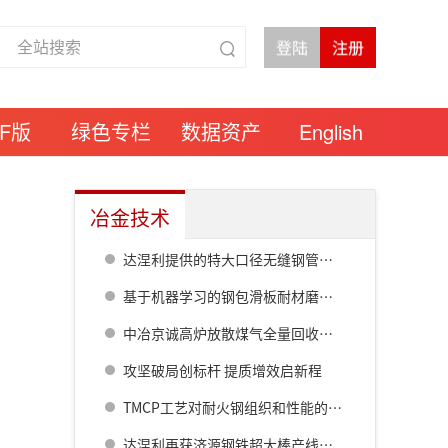
DF版
绿色专栏
数据资产
English
冶金技术
达涅利提供的特大口径无缝钢管热连轧线在衡钢热试成功
基于机器学习的钢包滑板耐材磨损预测模型研究
中冶京诚高炉放散煤气全量回收成套技术方案
攻坚破局创标杆 提质增效启新程
TMCP工艺对耐火钢组织和性能的影响
达涅利再获济源钢铁超大棒产线核心设备订单