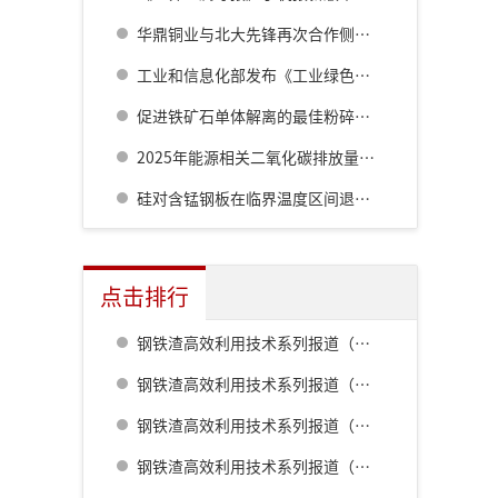
华鼎铜业与北大先锋再次合作侧吹炉配套6000立方制氧项目
工业和信息化部发布《工业绿色低碳发展“十五五”规划》
促进铁矿石单体解离的最佳粉碎方法研究
2025年能源相关二氧化碳排放量同比增长0.4%至381亿吨
硅对含锰钢板在临界温度区间退火过程中残余奥氏体形成行为的影响
点击排行
钢铁渣高效利用技术系列报道（一） 室兰钢铁厂用钢渣骨料配制重混凝土的研究
钢铁渣高效利用技术系列报道（二） 鹿岛钢铁厂钢铁渣利用技术的开发
钢铁渣高效利用技术系列报道（五） 八幡厂钢铁渣的利用
钢铁渣高效利用技术系列报道（三） 名古屋厂铁水预处理炉渣肥料化的开发