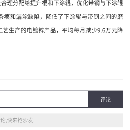
量合理分配给提升棍和下涂辊，优化带钢与下涂辊
条痕和漏涂缺陷，降低了下涂辊与带钢之间的磨
艺生产的电镀锌产品，平均每月减少9.6万元降
评论
论,快来抢沙发!