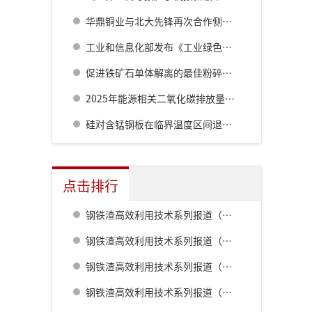
华鼎铜业与北大先锋再次合作侧吹炉配套6000立方制氧项目
工业和信息化部发布《工业绿色低碳发展“十五五”规划》
促进铁矿石单体解离的最佳粉碎方法研究
2025年能源相关二氧化碳排放量同比增长0.4%至381亿吨
硅对含锰钢板在临界温度区间退火过程中残余奥氏体形成行为的影响
点击排行
钢铁渣高效利用技术系列报道（一） 室兰钢铁厂用钢渣骨料配制重混凝土的研究
钢铁渣高效利用技术系列报道（二） 鹿岛钢铁厂钢铁渣利用技术的开发
钢铁渣高效利用技术系列报道（五） 八幡厂钢铁渣的利用
钢铁渣高效利用技术系列报道（三） 名古屋厂铁水预处理炉渣肥料化的开发