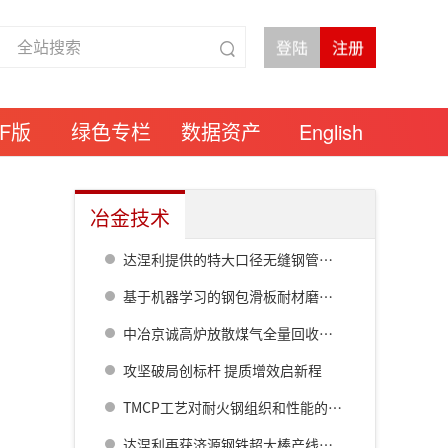
DF版
绿色专栏
数据资产
English
冶金技术
达涅利提供的特大口径无缝钢管热连轧线在衡钢热试成功
基于机器学习的钢包滑板耐材磨损预测模型研究
中冶京诚高炉放散煤气全量回收成套技术方案
攻坚破局创标杆 提质增效启新程
TMCP工艺对耐火钢组织和性能的影响
达涅利再获济源钢铁超大棒产线核心设备订单