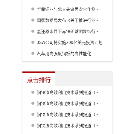
华鼎铜业与北大先锋再次合作侧吹炉配套6000立方制氧项目
国家数据局发布《关于推进行业高质量数据集建设行动的实施方案》
氢还原条件下赤铁矿球团聚结行为的评价
JSW公司将实施200亿美元投资计划
汽车用高强度钢板的高性能化
点击排行
钢铁渣高效利用技术系列报道（一） 室兰钢铁厂用钢渣骨料配制重混凝土的研究
钢铁渣高效利用技术系列报道（二） 鹿岛钢铁厂钢铁渣利用技术的开发
钢铁渣高效利用技术系列报道（五） 八幡厂钢铁渣的利用
钢铁渣高效利用技术系列报道（三） 名古屋厂铁水预处理炉渣肥料化的开发