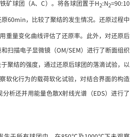
铁矿球团（A、C）。将各球团置于H
:N
=90:10
2
2
0℃还原60min，比较了聚结的发生情况。还原过程中
采用重量变化曲线评估了还原率。此外，对还原后
和扫描电子显微镜（OM/SEM）进行了断面组织
关于聚结的强度，通过还原后球团的落滴试验，以
观察软化行为的载荷软化试验，对结合界面的构造
分析还并用能量色散X射线光谱（EDS）进行了
发生于所有球团中，在850℃及1000℃下未观察