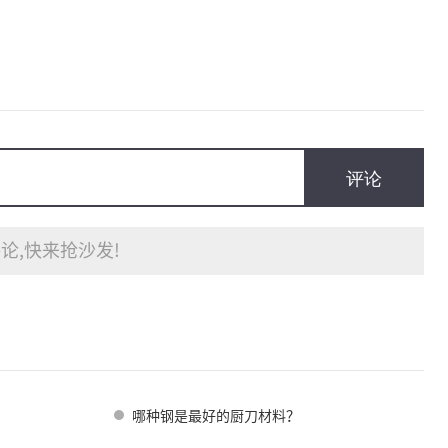
评论
论,快来抢沙发!
哪种钢是最好的厨刀材料？