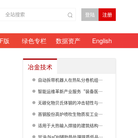
DF版
绿色专栏
数据资产
English
冶金技术
自动拆带机器人在热轧分卷机组的研究与应用
智能运维革新产业服务“装备医院”护航钢铁升级
无碳化物贝氏体钢的冲击韧性与疲劳裂纹扩展行为研究
首钢股份高炉喷吹生物质炭工业试验研究及数值模拟分析
适用于大热输入焊接的建筑结构用780MPa级钢的开发
甘油/NaOH辅助热处理提质低品位铁矿石的研究