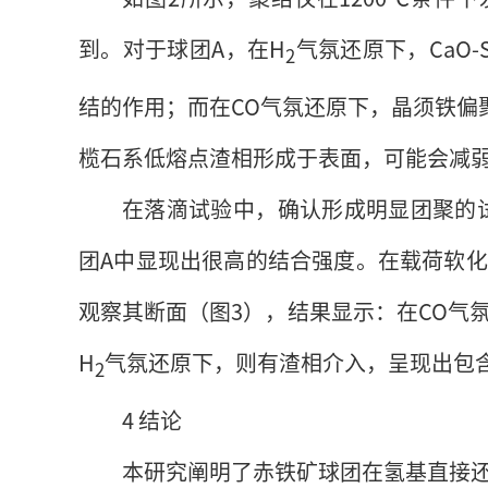
到。对于球团A，在H
气氛还原下，CaO-S
2
结的作用；而在CO气氛还原下，晶须铁偏
榄石系低熔点渣相形成于表面，可能会减
在落滴试验中，确认形成明显团聚的
团A中显现出很高的结合强度。在载荷软
观察其断面（图3），结果显示：在CO气
H
气氛还原下，则有渣相介入，呈现出包
2
4 结论
本研究阐明了赤铁矿球团在氢基直接