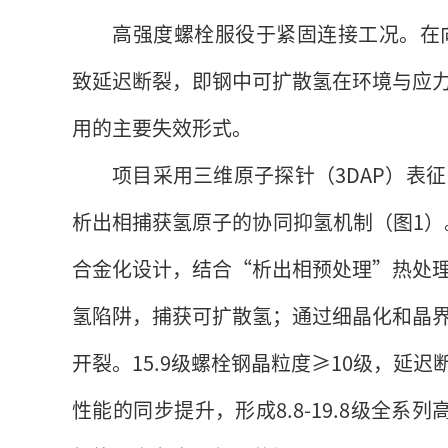
高强度螺栓服役于紧固连接工况。在向
致延迟断裂，即钢中可扩散氢在环境与应
用的主要失效形式。
项目采用三维原子探针（3DAP）表
析出相捕获氢原子的协同抑氢机制（图1）。
合金化设计，结合“析出相预处理”热处
氢陷阱，捕获可扩散氢；通过细晶化和晶
开裂。15.9级螺栓钢晶粒度≥10级，延迟
性能的同步提升，形成8.8-19.8级全