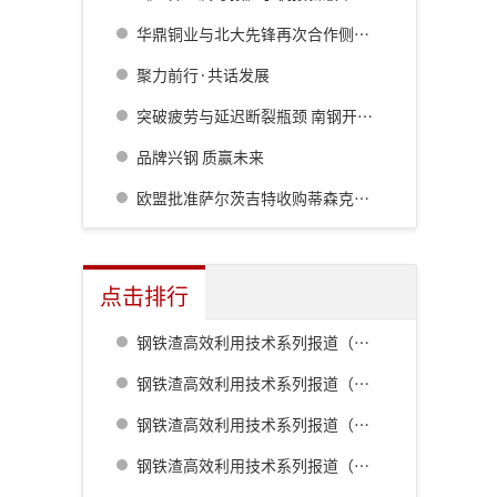
华鼎铜业与北大先锋再次合作侧吹炉配套6000立方制氧项目
聚力前行·共话发展
突破疲劳与延迟断裂瓶颈 南钢开发新能源汽车超高强长寿命特殊钢
品牌兴钢 质赢未来
欧盟批准萨尔茨吉特收购蒂森克虏伯持有的HKM股份
点击排行
钢铁渣高效利用技术系列报道（一） 室兰钢铁厂用钢渣骨料配制重混凝土的研究
钢铁渣高效利用技术系列报道（二） 鹿岛钢铁厂钢铁渣利用技术的开发
钢铁渣高效利用技术系列报道（五） 八幡厂钢铁渣的利用
钢铁渣高效利用技术系列报道（三） 名古屋厂铁水预处理炉渣肥料化的开发