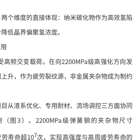
”两个维度的直接体现：纳米碳化物作为高效氢陷
步降低晶界偏聚氢浓度。
极限
高频交变载荷。在向2200MPa级高强化方向发
剧上升，作为疲劳裂纹源，非金属夹杂物成为制约
项目从渣系优化、专用耐材、流场调控三方面协同
图3）。2200MPa级弹簧钢的夹杂物尺寸
7
劳寿命超10
次，实现高强度与高周疲劳寿命的