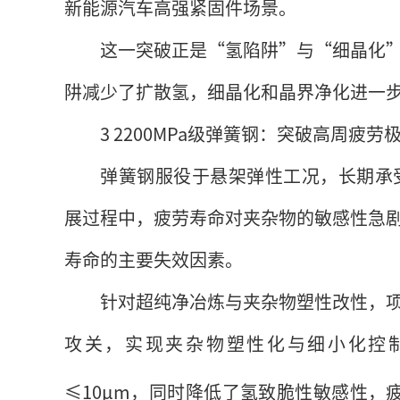
新能源汽车高强紧固件场景。
这一突破正是“氢陷阱”与“细晶化
阱减少了扩散氢，细晶化和晶界净化进一
3 2200MPa级弹簧钢：突破高周疲劳
弹簧钢服役于悬架弹性工况，长期承受
展过程中，疲劳寿命对夹杂物的敏感性急
寿命的主要失效因素。
针对超纯净冶炼与夹杂物塑性改性，
攻关，实现夹杂物塑性化与细小化控制（
≤10μm，同时降低了氢致脆性敏感性，疲