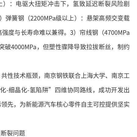
级以上）：电驱大扭矩冲击下，氢致延迟断裂风险剧
弹簧钢（2200MPa级以上）：悬架高频交变载
度与长寿命难以兼得。3）帘线钢（4700MPa
破4000MPa，但塑性骤降导致拉拔断丝，制约
”共性技术瓶颈，南京钢铁联合上海大学、南京工
化-细晶化-氢陷阱”四维协同路线，成功开发出
际领先，为新能源汽车核心零件自主可控提供坚实
迟断裂问题