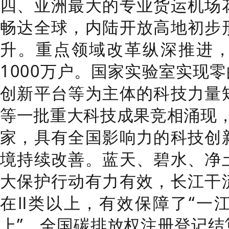
四、亚洲最大的专业货运机场
畅达全球，内陆开放高地初步
升。
重点领域改革纵深推进
1000
万户
。国家实验室实现零
创新平台
等
为主体的科技力量
等一批重大科技成果竞相涌现
家，具有全国影响力的科技创
境持续改善。
蓝天、碧水、净
大保护行动有力有效，长江干
在
Ⅱ
类以上，有效保障了
“
一
上
”
。全国碳排放权注册登记结