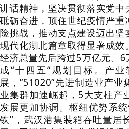
讲话精神，坚决贯彻落实党中
砥砺奋进，顶住世纪疫情严重
险挑战，推动支点建设迈出坚
现代化湖北篇章取得显著成效
经济总量先后跨过
5
万亿元、
6
成
“
十四五
”
规划目标。产业
展，
“51020”
先进制造业产业
业集群加速崛起，
5
大支柱产
发展更加协调。
枢纽优势系统
铁
”
，武汉港集装箱吞吐量居