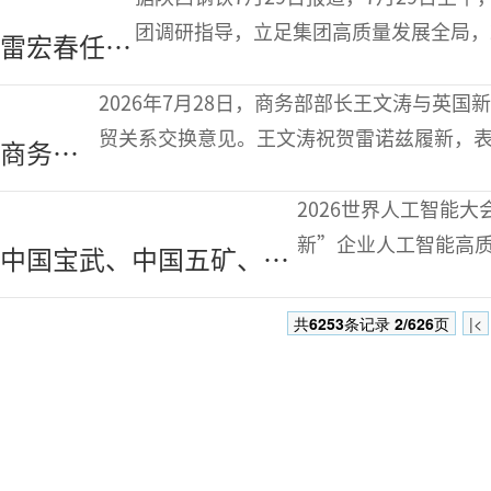
耗对标竞赛情况通报
团调研指导，立足集团高质量发展全局，
雷宏春任陕
明确要求，为企业攻坚克难、提质增效指
钢集团党委
实上级部署，
2026年7月28日，商务部部长王文涛与英
书记、董事
贸关系交换意见。王文涛祝贺雷诺兹履新，
商务部
长
进中英经贸关系健康发展。中方愿与英方做
回应敬
2026世界人工智能
业英钢
新”企业人工智能高
中国宝武、中国五矿、中
事宜
略性高价值场景和行业
国钢研……第二批央企人
区”2.0，启动国资
共
6253
条记录
2/626
页
|<
工智能战略性高价值场景
武炼
和行业高质量数据集发布