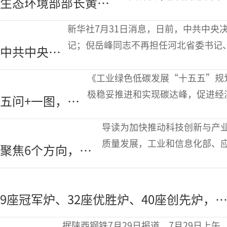
生态环境部部长黄润
100万吨
国的必由之路。习近平总书
秋：加快经济社会发
时代科技革命和产业变革的
新华社7月31日消息，日前，中共中央
展全面绿色转型 不断
记；倪岳峰同志不再担任河北省委书记
中共中央决
绘就美丽中国新画卷
族，1964年12月生，湖南安仁人，1
定：罗文任
管理科学与
《工业绿色低碳发展“十五五”规
河北省委书
极稳妥推进和实现碳达峰，促进经
五问+一图，读
记！
近日印发《工业绿色低碳发展“十
懂《工业绿色低
和信息化部节能与综合利用司负责
导读为加快推动科技创新与产
碳发展“十五
质量发展，工业和信息化部、
聚焦6个方向，
五”规划》
局、中国证监会、中国科学院
2026年工业和信息
署开展2026年工业和信息化领
化领域创新任务揭
9座冠军炉、32座优胜炉、40座创先炉，
榜挂帅工作启动
2026年全国重点大型钢铁生产设备节能降
据陕西钢铁7月29日报道，7月29日上