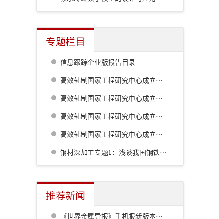
专题栏目
信息跟踪企业版报告目录
高效轧制国家工程研究中心成立二十周年系列技术报道:棒线材生产工艺及装备的最新发展
高效轧制国家工程研究中心成立二十周年系列技术报道:高精度热轧自动化控制系统
高效轧制国家工程研究中心成立二十周年系列技术报道:板形综合控制技术的自主研发及创新
高效轧制国家工程研究中心成立二十周年系列技术报道:板带钢控轧控冷技术
钢材深加工专题1：浅谈我国钢铁工业对深加工的认识历程
推荐新闻
《世界金属导报》手机报新版本发布，免费下载，免费看