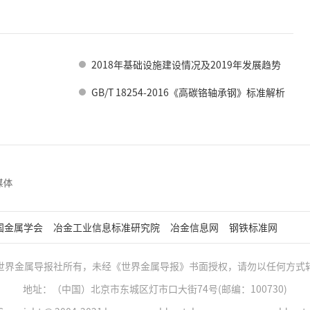
2018年基础设施建设情况及2019年发展趋势
GB/T 18254-2016《高碳铬轴承钢》标准解析
国金属学会
冶金工业信息标准研究院
冶金信息网
钢铁标准网
世界金属导报社所有，未经《世界金属导报》书面授权，请勿以任何方式
地址：（中国）北京市东城区灯市口大街74号(邮编：100730)