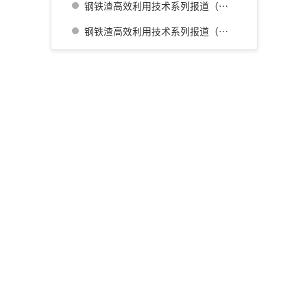
钢铁渣高效利用技术系列报道（三） 名古屋厂铁水预处理炉渣肥料化的开发
钢铁渣高效利用技术系列报道（四） 广畑厂灰石材生产利用技术的开发