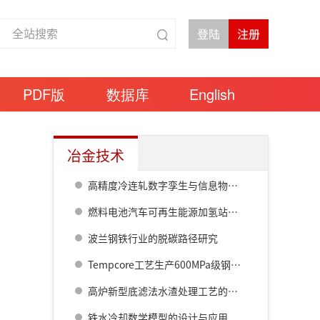
PDF版
数据库
English
冶金技术
高精度冷连轧数字孪生与信息物理系统（CPS）关键技术研发及应用
燃料电池汽车可再生能源加氢站演示案例
波兰钢铁行业的脱碳路径研究
Tempcore工艺生产600MPa级钢筋的全厚度组织演变研究
高炉新型底滤法水渣处理工艺的高端化、智能化、绿色化实践
铁水冷却数学模型的设计与应用