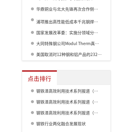
华鼎铜业与北大先锋再次合作侧吹炉配套6000立方制氧项目
®
浦项推出高性能低成本千兆钢焊接技术PosZET
GIGA
国家发展改革委：实施分领域分行业节能降碳专项行动
大同特殊钢公司Modul Therm真空渗碳炉新增渗氮功能
美国取消对12种钢和铝产品的232条款关税豁免
点击排行
钢铁渣高效利用技术系列报道（一） 室兰钢铁厂用钢渣骨料配制重混凝土的研究
钢铁渣高效利用技术系列报道（二） 鹿岛钢铁厂钢铁渣利用技术的开发
钢铁渣高效利用技术系列报道（五） 八幡厂钢铁渣的利用
钢铁行业两化融合发展现状