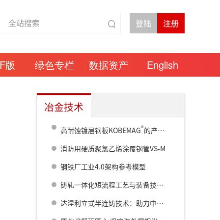
DF版
绿色专栏
数据资产
English
冶金技术
®
高耐蚀镀层钢板KOBEMAG
的产品特点
消防用硬质聚氯乙烯涂覆钢管VS-M
钢铁厂工业4.0架构参考模型
铸轧一体化短流程工艺与装备技术研发进展
达涅利立式半连铸技术：助力中国一重刷新超大断面圆坯全球纪录