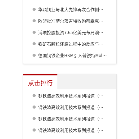
华鼎铜业与北大先锋再次合作侧吹炉配套6000立方制氧项目
欧盟批准萨尔茨吉特收购蒂森克虏伯持有的HKM股份
浦项控股投资7.65亿美元布局澳洲锂矿
铁矿石颗粒还原过程中的反应与传热多维多尺度分析
德国钢铁企业HKM引入普锐特Mold Expert Fiber提升连铸生产水平
点击排行
钢铁渣高效利用技术系列报道（一） 室兰钢铁厂用钢渣骨料配制重混凝土的研究
钢铁渣高效利用技术系列报道（二） 鹿岛钢铁厂钢铁渣利用技术的开发
钢铁渣高效利用技术系列报道（五） 八幡厂钢铁渣的利用
钢铁渣高效利用技术系列报道（三） 名古屋厂铁水预处理炉渣肥料化的开发