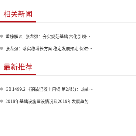
相关新闻
重磅解读 | 张龙强：夯实规范基础 六化引领钢铁高质量发展
张龙强：落实稳增长方案 稳定发展预期 促进钢铁行业质量效益提升 ——《钢铁行业稳增长工作方案（2025—2026年）》解读
最新推荐
GB 1499.2 《钢筋混凝土用钢 第2部分：热轧带肋钢筋》标准修订情况
2018年基础设施建设情况及2019年发展趋势