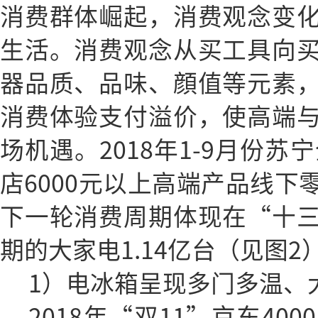
消费群体崛起，消费观念变
生活。消费观念从买工具向
器品质、品味、顔值等元素
消费体验支付溢价，使高端
场机遇。2018年1-9月份苏
店6000元以上高端产品线下
下一轮消费周期体现在“十
期的大家电1.14亿台（见图2
1）电冰箱呈现多门多温、
2018年“双11”京东4