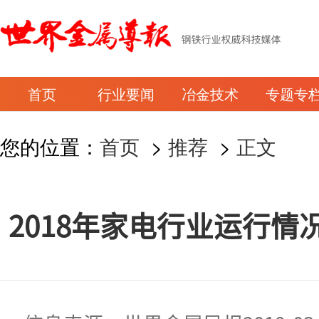
首页
行业要闻
冶金技术
专题专
您的位置：
首页
>
推荐
>
正文
2018年家电行业运行情