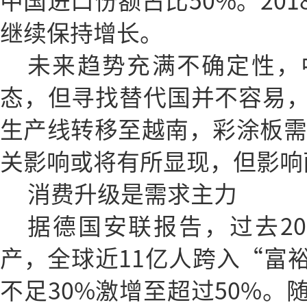
中国进口份额占比50%。20
继续保持增长。
未来趋势充满不确定性，
态，但寻找替代国并不容易
生产线转移至越南，彩涂板需求
关影响或将有所显现，但影响
消费升级是需求主力
据德国安联报告，过去2
产，全球近11亿人跨入“富
不足30%激增至超过50%。