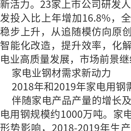
新活力。23家上市公司研发人
发投入比上年增加16.8%，
稳步上升，从追随模仿向原
智能化改造，提升效率，化
电业高质量发展，市场前景继
家电业钢材需求新动力
2018年和2019年家电用钢
伴随家电产品产量的增长及
电用钢规模约1000万吨。家
形势影响，2018-2019年