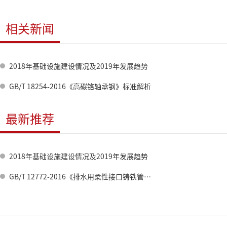
相关新闻
2018年基础设施建设情况及2019年发展趋势
GB/T 18254-2016《高碳铬轴承钢》标准解析
最新推荐
2018年基础设施建设情况及2019年发展趋势
GB/T 12772-2016《排水用柔性接口铸铁管、管件及附件》国家标准宣贯研讨会在郑州召开