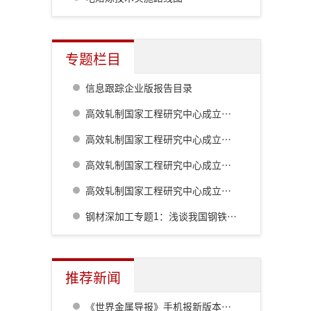
专题栏目
信息跟踪企业版报告目录
高效轧制国家工程研究中心成立二十周年系列技术报道:棒线材生产工艺及装备的最新发展
高效轧制国家工程研究中心成立二十周年系列技术报道:高精度热轧自动化控制系统
高效轧制国家工程研究中心成立二十周年系列技术报道:板形综合控制技术的自主研发及创新
高效轧制国家工程研究中心成立二十周年系列技术报道:板带钢控轧控冷技术
钢材深加工专题1：浅谈我国钢铁工业对深加工的认识历程
推荐新闻
《世界金属导报》手机报新版本发布，免费下载，免费看