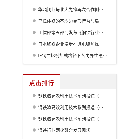
华鼎铜业与北大先锋再次合作侧吹炉配套6000立方制氧项目
马氏体钢的不均匀变形行为与局部硬度的关系
工信部等五部门发布《钢铁行业稳增长工作方案（2025-2026年）》
日本钢铁企业稳步推进电弧炉炼钢转型
IF钢在比例加载路径下各向异性硬化行为的晶体塑性分析
点击排行
钢铁渣高效利用技术系列报道（一） 室兰钢铁厂用钢渣骨料配制重混凝土的研究
钢铁渣高效利用技术系列报道（二） 鹿岛钢铁厂钢铁渣利用技术的开发
钢铁渣高效利用技术系列报道（五） 八幡厂钢铁渣的利用
钢铁行业两化融合发展现状