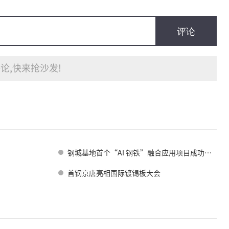
评论
论,快来抢沙发!
钢城基地首个“AI 钢铁”融合应用项目成功落地
首钢京唐亮相国际镀锡板大会