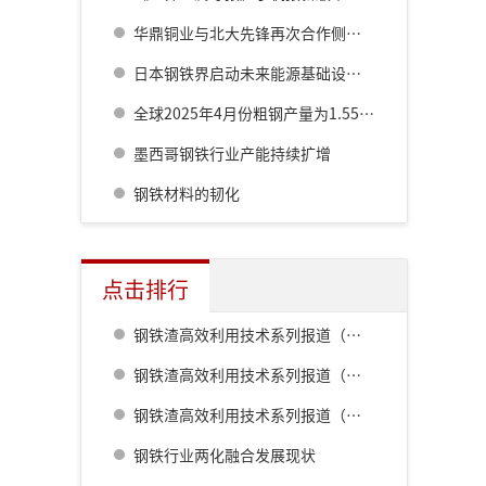
华鼎铜业与北大先锋再次合作侧吹炉配套6000立方制氧项目
日本钢铁界启动未来能源基础设施支撑材料联合研究项目
全球2025年4月份粗钢产量为1.557亿吨 同比微降0.3%
墨西哥钢铁行业产能持续扩增
钢铁材料的韧化
点击排行
钢铁渣高效利用技术系列报道（一） 室兰钢铁厂用钢渣骨料配制重混凝土的研究
钢铁渣高效利用技术系列报道（二） 鹿岛钢铁厂钢铁渣利用技术的开发
钢铁渣高效利用技术系列报道（五） 八幡厂钢铁渣的利用
钢铁行业两化融合发展现状