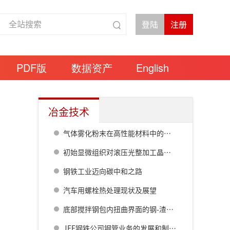
PDF版
数据资产
English
冶金技术
气体雾化粉末在高性能材料中的应用
初始显微组织对滚压光整加工晶粒细化的影响
钢铁工业迈向碳中和之路
汽车用螺栓热处理现状及展望
底部搅拌钢包内扭曲界面的钢-渣传质多相模拟研究
JFE钢铁公司钢管业务的发展和制造技术