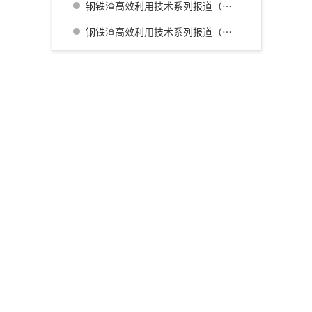
钢铁渣高效利用技术系列报道（三） 名古屋厂铁水预处理炉渣肥料化的开发
钢铁渣高效利用技术系列报道（四） 广畑厂灰石材生产利用技术的开发