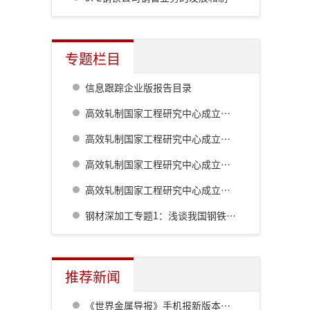
专题栏目
信息跟踪企业版报告目录
高效轧制国家工程研究中心成立二十周年系列技术报道:棒线材生产工艺及装备的最新发展
高效轧制国家工程研究中心成立二十周年系列技术报道:高精度热轧自动化控制系统
高效轧制国家工程研究中心成立二十周年系列技术报道:板形综合控制技术的自主研发及创新
高效轧制国家工程研究中心成立二十周年系列技术报道:板带钢控轧控冷技术
钢材深加工专题1：浅谈我国钢铁工业对深加工的认识历程
推荐新闻
《世界金属导报》手机报新版本发布，免费下载，免费看