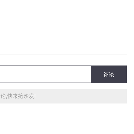
评论
论,快来抢沙发!