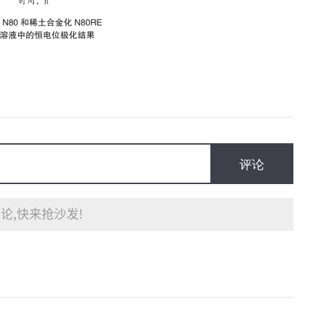
评论
论,快来抢沙发!