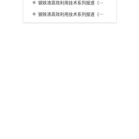
钢铁渣高效利用技术系列报道（三） 名古屋厂铁水预处理炉渣肥料化的开发
钢铁渣高效利用技术系列报道（四） 广畑厂灰石材生产利用技术的开发