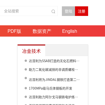
PDF版
数据资产
English
冶金技术
达涅利为SSAB打造的无化石燃料短流程钢厂正式破土动工
助力二氧化碳减排的非调质螺栓用钢
?
达涅利将为JINDAL钢铁打造第二座ENERGIRON
直
1700MPa级马氏体钢板的开发
达涅利助力阿尔戈马钢铁电炉炼钢转型项目顺利完成首炉热试