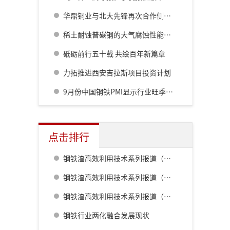
华鼎铜业与北大先锋再次合作侧吹炉配套6000立方制氧项目
稀土耐蚀普碳钢的大气腐蚀性能评价
砥砺前行五十载 共绘百年新篇章
力拓推进西安吉拉斯项目投资计划
9月份中国钢铁PMI显示行业旺季不旺 供需两端承压
点击排行
钢铁渣高效利用技术系列报道（一） 室兰钢铁厂用钢渣骨料配制重混凝土的研究
钢铁渣高效利用技术系列报道（二） 鹿岛钢铁厂钢铁渣利用技术的开发
钢铁渣高效利用技术系列报道（五） 八幡厂钢铁渣的利用
钢铁行业两化融合发展现状