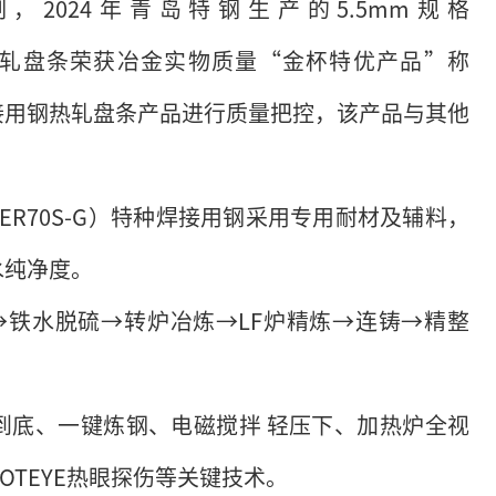
2024年青岛特钢生产的5.5mm规格
接用钢热轧盘条荣获冶金实物质量“金杯特优产品”称
焊接用钢热轧盘条产品进行质量把控，该产品与其他
i（ER70S-G）特种焊接用钢采用专用耐材及辅料，
水纯净度。
→铁水脱硫→转炉冶炼→LF炉精炼→连铸→精整
到底、一键炼钢、电磁搅拌 轻压下、加热炉全视
TEYE热眼探伤等关键技术。