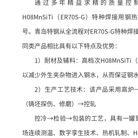
通过多年精益求精的质量控制，
H08MnSiTi（ER70S-G）特种焊
号。青岛特钢从全流程对ER70S-G特种
同类产品相比具有以下特点及优势：
1）耐材及辅料：高档次H08MnSiT
以减少外生夹杂物进入钢水，从而保证钢
2）生产工艺技术：该产品采用高炉
（铸坯探伤、修磨）→控轧
控冷→检验→包装的工艺，具有一罐
场连续测温、数字孪生技术、热机轧制、HO