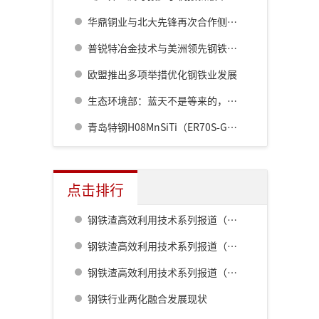
华鼎铜业与北大先锋再次合作侧吹炉配套6000立方制氧项目
普锐特冶金技术与美洲领先钢铁企业签订大型连铸机维保合同
欧盟推出多项举措优化钢铁业发展
生态环境部：蓝天不是等来的，是拼出来的
青岛特钢H08MnSiTi（ER70S-G）特种焊接用钢热轧盘条
点击排行
钢铁渣高效利用技术系列报道（一） 室兰钢铁厂用钢渣骨料配制重混凝土的研究
钢铁渣高效利用技术系列报道（二） 鹿岛钢铁厂钢铁渣利用技术的开发
钢铁渣高效利用技术系列报道（五） 八幡厂钢铁渣的利用
钢铁行业两化融合发展现状