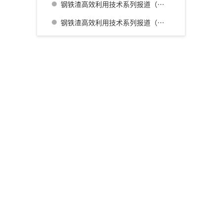
钢铁渣高效利用技术系列报道（三） 名古屋厂铁水预处理炉渣肥料化的开发
钢铁渣高效利用技术系列报道（四） 广畑厂灰石材生产利用技术的开发