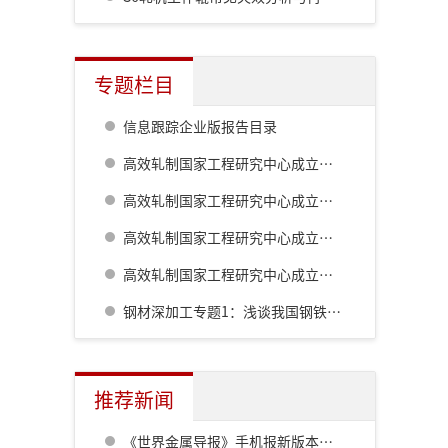
专题栏目
信息跟踪企业版报告目录
高效轧制国家工程研究中心成立二十周年系列技术报道:棒线材生产工艺及装备的最新发展
高效轧制国家工程研究中心成立二十周年系列技术报道:高精度热轧自动化控制系统
高效轧制国家工程研究中心成立二十周年系列技术报道:板形综合控制技术的自主研发及创新
高效轧制国家工程研究中心成立二十周年系列技术报道:板带钢控轧控冷技术
钢材深加工专题1：浅谈我国钢铁工业对深加工的认识历程
推荐新闻
《世界金属导报》手机报新版本发布，免费下载，免费看