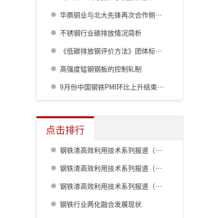
华鼎铜业与北大先锋再次合作侧吹炉配套6000立方制氧项目
不锈钢行业碳排放情况简析
《低碳排放钢评价方法》团体标准通过审定
高强度锰钢钢板的控制轧制
9月份中国钢铁PMI环比上升结束连续三个月环比下降态势
点击排行
钢铁渣高效利用技术系列报道（一） 室兰钢铁厂用钢渣骨料配制重混凝土的研究
钢铁渣高效利用技术系列报道（二） 鹿岛钢铁厂钢铁渣利用技术的开发
钢铁渣高效利用技术系列报道（五） 八幡厂钢铁渣的利用
钢铁行业两化融合发展现状