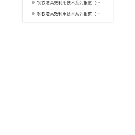
钢铁渣高效利用技术系列报道（三） 名古屋厂铁水预处理炉渣肥料化的开发
钢铁渣高效利用技术系列报道（四） 广畑厂灰石材生产利用技术的开发