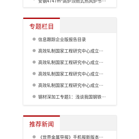
安钢4747m
高炉顶燃式热风炉节能优化改造
专题栏目
信息跟踪企业版报告目录
高效轧制国家工程研究中心成立二十周年系列技术报道:棒线材生产工艺及装备的最新发展
高效轧制国家工程研究中心成立二十周年系列技术报道:高精度热轧自动化控制系统
高效轧制国家工程研究中心成立二十周年系列技术报道:板形综合控制技术的自主研发及创新
高效轧制国家工程研究中心成立二十周年系列技术报道:板带钢控轧控冷技术
钢材深加工专题1：浅谈我国钢铁工业对深加工的认识历程
推荐新闻
《世界金属导报》手机报新版本发布，免费下载，免费看