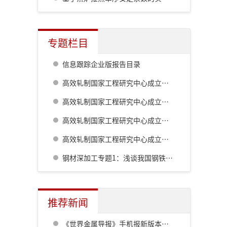
专题栏目
信息跟踪企业版报告目录
高效轧制国家工程研究中心成立二十周年系列技术报道:棒线材生产工艺及装备的最新发展
高效轧制国家工程研究中心成立二十周年系列技术报道:高精度热轧自动化控制系统
高效轧制国家工程研究中心成立二十周年系列技术报道:板形综合控制技术的自主研发及创新
高效轧制国家工程研究中心成立二十周年系列技术报道:板带钢控轧控冷技术
钢材深加工专题1：浅谈我国钢铁工业对深加工的认识历程
推荐新闻
《世界金属导报》手机报新版本发布，免费下载，免费看