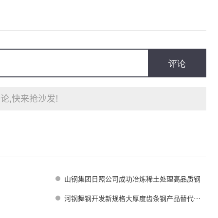
评论
论,快来抢沙发!
山钢集团日照公司成功冶炼稀土处理高品质钢
河钢舞钢开发新规格大厚度齿条钢产品替代进口