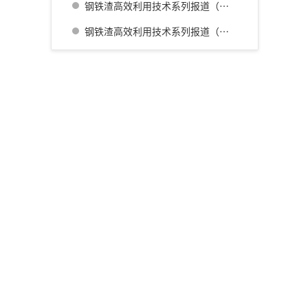
钢铁渣高效利用技术系列报道（三） 名古屋厂铁水预处理炉渣肥料化的开发
钢铁渣高效利用技术系列报道（四） 广畑厂灰石材生产利用技术的开发