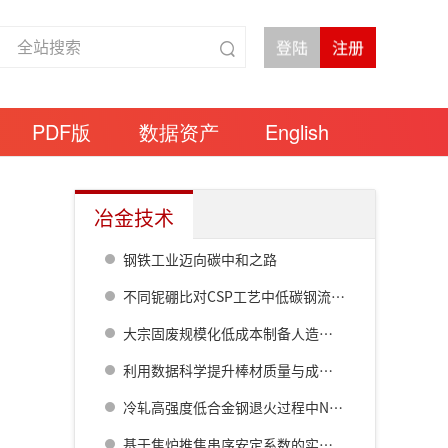
PDF版
数据资产
English
冶金技术
钢铁工业迈向碳中和之路
不同铌硼比对CSP工艺中低碳钢流变行为及力学性能的影响
大宗固废规模化低成本制备人造陶粒骨料技术
利用数据科学提升棒材质量与成材率
冷轧高强度低合金钢退火过程中NbC析出物的定量分析
基于焦炉推焦串序安定系数的实践应用