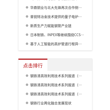
华鼎铜业与北大先锋再次合作侧吹炉配套6000立方制氧项目
普锐特冶金技术提供的量子电炉在湖北顺乐创下领先纪录
新质生产力赋能钢管产业链
日本制铁、INPEX等继续围绕CCS价值链开展研究
基于人工智能的高炉管道行程异常预测
点击排行
钢铁渣高效利用技术系列报道（一） 室兰钢铁厂用钢渣骨料配制重混凝土的研究
钢铁渣高效利用技术系列报道（二） 鹿岛钢铁厂钢铁渣利用技术的开发
钢铁渣高效利用技术系列报道（五） 八幡厂钢铁渣的利用
钢铁行业两化融合发展现状