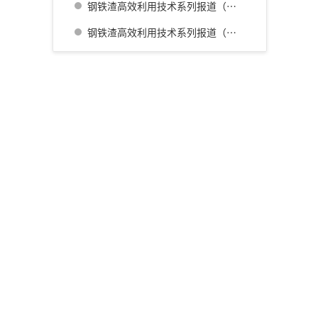
钢铁渣高效利用技术系列报道（三） 名古屋厂铁水预处理炉渣肥料化的开发
钢铁渣高效利用技术系列报道（四） 广畑厂灰石材生产利用技术的开发