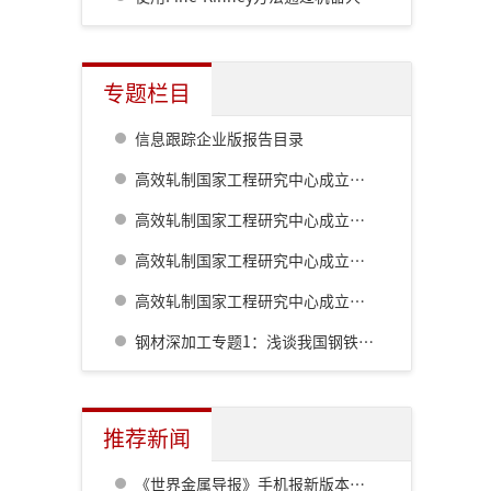
专题栏目
信息跟踪企业版报告目录
高效轧制国家工程研究中心成立二十周年系列技术报道:棒线材生产工艺及装备的最新发展
高效轧制国家工程研究中心成立二十周年系列技术报道:高精度热轧自动化控制系统
高效轧制国家工程研究中心成立二十周年系列技术报道:板形综合控制技术的自主研发及创新
高效轧制国家工程研究中心成立二十周年系列技术报道:板带钢控轧控冷技术
钢材深加工专题1：浅谈我国钢铁工业对深加工的认识历程
推荐新闻
《世界金属导报》手机报新版本发布，免费下载，免费看