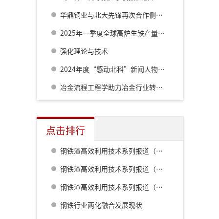
华鼎铜业与北大先锋再次合作侧吹炉配套6000立方制氧项目
2025年一季度全球高炉生铁产量同比小幅下降0.2%至3.175亿吨
强化理论与技术
2024年度“感动北科”新闻人物重磅揭晓
冶金流程工程学助力冶金行业转型升级
点击排行
钢铁渣高效利用技术系列报道（一） 室兰钢铁厂用钢渣骨料配制重混凝土的研究
钢铁渣高效利用技术系列报道（二） 鹿岛钢铁厂钢铁渣利用技术的开发
钢铁渣高效利用技术系列报道（五） 八幡厂钢铁渣的利用
钢铁行业两化融合发展现状