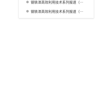
钢铁渣高效利用技术系列报道（三） 名古屋厂铁水预处理炉渣肥料化的开发
钢铁渣高效利用技术系列报道（四） 广畑厂灰石材生产利用技术的开发