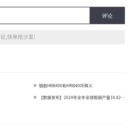
评论
论,快来抢沙发!
钢筋HRB400和HRB400E释义
【数据发布】2024年全年全球粗钢产量18.826亿吨