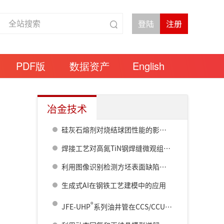
PDF版
数据资产
English
冶金技术
硅灰石熔剂对烧结球团性能的影响研究
焊接工艺对高氮TiN钢焊缝微观组织及冲击韧性的影响
利用图像识别检测方坯表面缺陷以及减少火焰清理去除量
生成式AI在钢铁工艺建模中的应用
®
JFE-UHP
系列油井管在CCS/CCUS领域的适用性研究