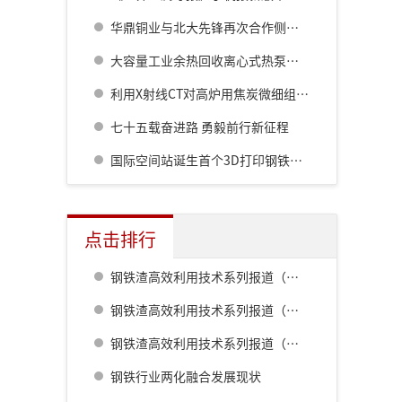
华鼎铜业与北大先锋再次合作侧吹炉配套6000立方制氧项目
大容量工业余热回收离心式热泵机组技术
利用X射线CT对高炉用焦炭微细组织进行定量解析
七十五载奋进路 勇毅前行新征程
国际空间站诞生首个3D打印钢铁组件
点击排行
钢铁渣高效利用技术系列报道（一） 室兰钢铁厂用钢渣骨料配制重混凝土的研究
钢铁渣高效利用技术系列报道（二） 鹿岛钢铁厂钢铁渣利用技术的开发
钢铁渣高效利用技术系列报道（五） 八幡厂钢铁渣的利用
钢铁行业两化融合发展现状