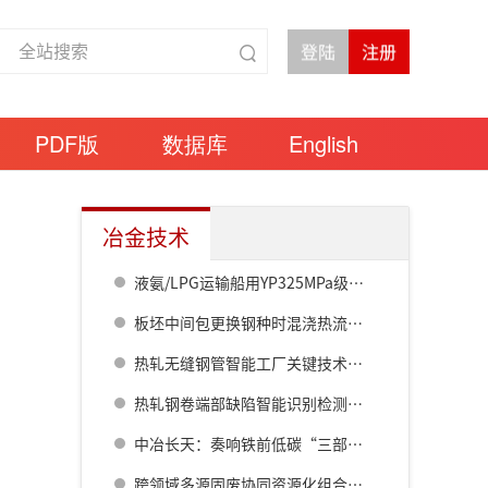
PDF版
数据库
English
冶金技术
液氨/LPG运输船用YP325MPa级低温钢
板坯中间包更换钢种时混浇热流动力学行为的数值模拟
热轧无缝钢管智能工厂关键技术及装备
热轧钢卷端部缺陷智能识别检测系统研究
中冶长天：奏响铁前低碳“三部曲” 助推行业新质生产力发展
跨领域多源固废协同资源化组合方案及智慧平台构建