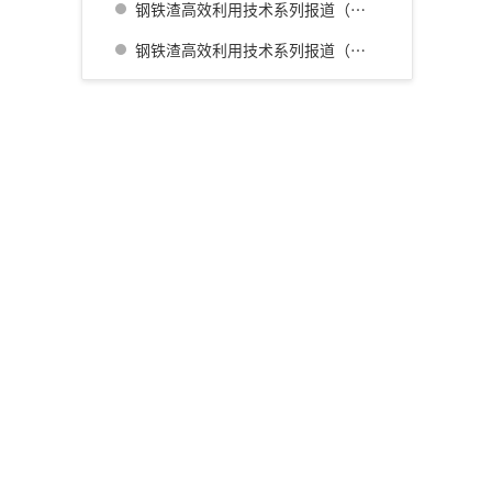
钢铁渣高效利用技术系列报道（三） 名古屋厂铁水预处理炉渣肥料化的开发
钢铁渣高效利用技术系列报道（四） 广畑厂灰石材生产利用技术的开发