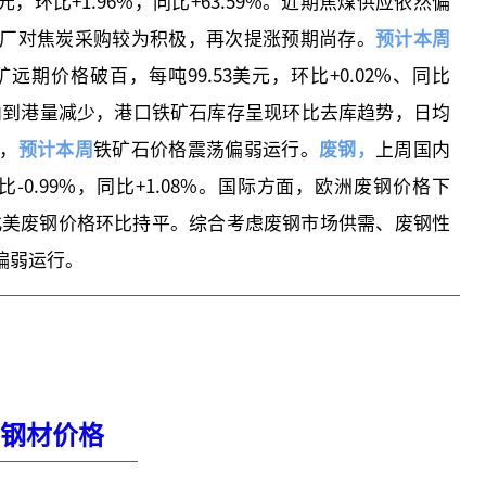
8元，环比+1.96%，同比+63.59%。近期焦煤供应依然偏
厂对焦炭采购较为积极，再次提涨预期尚存。
预计本周
矿
远期价格破百，每吨99.53美元，环比+0.02%、同比
国内到港量减少，港口铁矿石库存呈现环比去库趋势，日均
，
预计本周
铁矿石价格震荡偏弱运行。
废钢，
上周国内
比-0.99%，同比+1.08%。国际方面，欧洲废钢价格下
6%。北美废钢价格环比持平。综合考虑废钢市场供需、废钢性
偏弱运行。
钢材价格