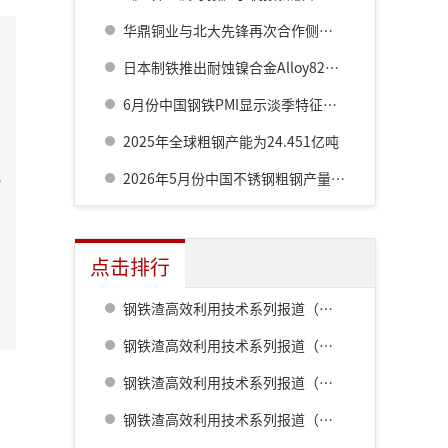
华鼎铜业与北大先锋再次合作侧吹炉配套6000立方制氧项目
日本制铁推出耐蚀镍合金Alloy825厚板产品
6月份中国钢铁PMI显示淡季特征行业偏弱运行
2025年全球粗钢产能为24.451亿吨
流
2026年5月份中国不锈钢粗钢产量为379万吨 环比增长2%
因
。
点击排行
幅
钢铁渣高效利用技术系列报道（一） 室兰钢铁厂用钢渣骨料配制重混凝土的研究
钢铁渣高效利用技术系列报道（二） 鹿岛钢铁厂钢铁渣利用技术的开发
钢铁渣高效利用技术系列报道（五） 八幡厂钢铁渣的利用
钢铁渣高效利用技术系列报道（三） 名古屋厂铁水预处理炉渣肥料化的开发