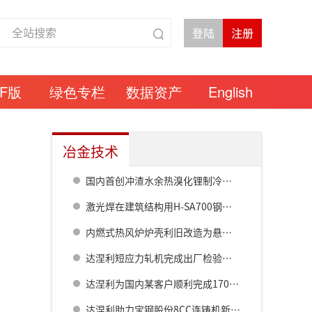
DF版
绿色专栏
数据资产
English
冶金技术
国内首创冲渣水余热溴化锂制冷技术破解低品位工业余热利用难题
激光焊在建筑结构用H-SA700钢中的应用
内燃式热风炉炉壳利旧改造为悬链线顶燃式的优越特性和实践应用
达涅利短应力轧机完成出厂检验获宝钢股份高度认可
达涅利为国内某客户顺利完成1700热轧线弯窜辊系统改造
达涅利助力宝钢股份8CC连铸机新增280mm断面方坯热试一次成功