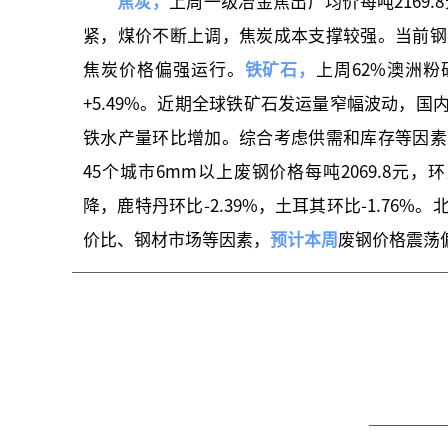
焦炭，
上周
一级冶金焦
出厂均价每吨2169.
紧，煤价不断上调，焦炭成本支撑较强。当前钢
焦炭价格偏强运行。
铁矿石，
上周
62%澳洲粉
+5.49%。近期全球铁矿石发运量窄幅波动，
铁水产量环比增加。综合考虑供需和库存等因素
45个城市6mm以上废钢价格每吨2069.8元，环
降，鹿特丹环比-2.39%，土耳其环比-1.7
价比、钢材市场等因素，
预计本周
废钢价格震荡